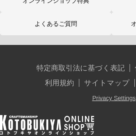
オンラインショップ特典
胴体部分の成型色は「創彩少女庭園
キンカラーAを採用しており、
よくあるご質問
「アルカナディア」や「フレームア
デバイス」などと組み合わせて遊ぶ
特定商取引法に基づく表記
▼付属品
1)リラックスウェアタイプ胴体×1
利用規約
サイトマップ
2)インナーウェアタイプ胴体×1
Privacy Settings
3)ショートソックス脚パーツ×左右分
4)ハイソックス脚パーツ×左右分
5)オーバーニーソックス脚パーツ×左