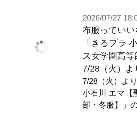
ブキヤ限定品）や
15cm～16cm程度のモデル用に制
2026/07/27 18:
着せて遊べる仕様になっています。
布服っていい
※デザイン・商品仕様によっては着
「きるプラ 
すので予めご了承ください。
ス女学園高等
7/28（火）
【3種類の長さの首ジョイント】
7/28（火）
「Aタイプ（創彩少女庭園対応）」「
小石川 エマ【
対応）」「Cタイプ（ドール服対応）
部・冬服】」
Bタイプはメガミデバイスの頭部に対
少し首が長く造形されています。
CタイプはBタイプよりさらに首が長