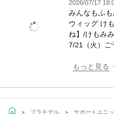
2026/07/17 18:
襟で首が埋まらないようにするため
みんなもふも
また、首のボールジョイント径は「5
ウィッグ け
プ」の2種類が付属しており、
ね】/けもみ
5mmタイプは「創彩少女庭園」「ア
7/21（火）
アームズ・ガール」「無限邂逅メガ
6mmタイプは「メガミデバイス」に
もっと見る
【首のスライドジョイント】
首のジョイントは小鳥遊 暦【水着】
スライドギミックのあるタイプを採
「顎を引く」「見上げる」といった
＞
プラモデル
＞
サポートユニット