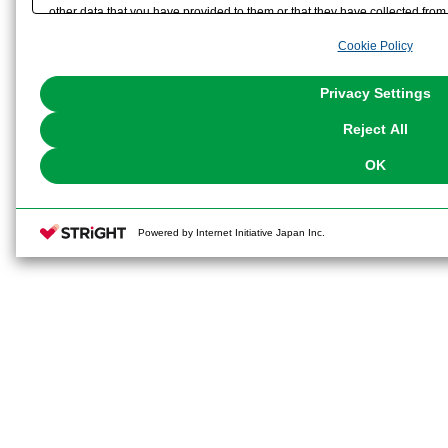
other data that you have provided to them or that they have collected from 
14)首ボールジョイント5mmタイプ×2
analyze and optimize advertisements delivered to you by businesses other t
Cookie Policy
the use of all Cookies except for Strictly Necessary Cookies, please click "
15)首ボールジョイント6mmタイプ×2
with Cookies enabled, please click "OK". To select your preferences for e
You can change your consent or rejection settings at any time via through
Privacy Settings
our
Cookie Policy
or the website footer.
16)オプション足首ジョイント×左右
Reject All
着】リツカ【水着】に付属するサン
OK
す）
17)胸部関節用スペーサー×2
Powered by Internet Initiative Japan Inc.
※画像は試作品です。実際の商品と
ます。また撮影用に塗装されており
※本製品はお客様ご自身で組み立て