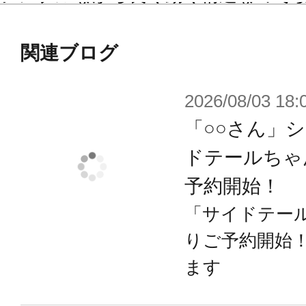
めですよ。
関連ブログ
▼こだわりポイント
2026/08/03 18:
【2種類のボディタイプ】
「○○さん」
本製品は素体部分が2種類セットにな
ドテールちゃ
庭園シリーズの頭部は付属しません
予約開始！
リラックスウェアはショート丈のキ
「サイドテール
ンツを着用している造形となってお
りご予約開始
自宅でくつろいでいるイメージで遊
ます
インナーウェアタイプは別売りのタ