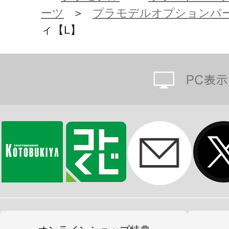
上させる効果があるほか、
ーツ
＞
プラモデルオプションパ
髪の毛による可動干渉を避ける目的
ィ【L】
す。
【選べるソックスのタイプ】
ソックスのタイプは「ショートソッ
「オーバーニーソックス」を選べる
らまるごと交換する方式です。
※ショートソックスタイプ・ハイソ
太ももは素足タイプと共用です。
【本体の成型色】