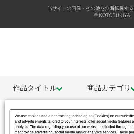
6)素足パーツ×左右分
当サイトの画像・その他を無断転載する
7)手首パーツ7種「持ち手（通常）」
© KOTOBUKIYA
（広）」「持ち手（丸）」「握り手」
左右分
（付属する手首は1セットのため、リ
ーウェアタイプの両方を同じ手首パ
8)首ジョイントAタイプ(リラックスウ
9)首ジョイントAタイプ(インナーウェ
作品タイトル
商品カテゴリ
10)首ジョイントBタイプ(リラックス
11)首ジョイントBタイプ(インナーウェ
We use cookies and other tracking technologies (Cookies) on our website t
12)首ジョイントCタイプ(リラックス
and advertisements tailored to your interests, offer social media feature
analysis. The data regarding your use of our website collected through t
13)首ジョイントCタイプ(インナーウェ
that provide advertising, social media and/or analytics services. These p