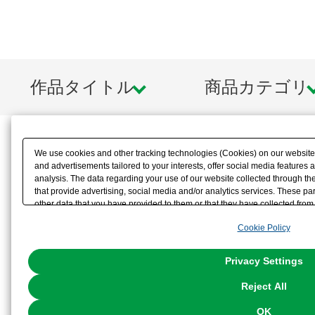
作品タイトル
商品カテゴリ
We use cookies and other tracking technologies (Cookies) on our website t
and advertisements tailored to your interests, offer social media feature
analysis. The data regarding your use of our website collected through t
that provide advertising, social media and/or analytics services. These p
other data that you have provided to them or that they have collected from 
analyze and optimize advertisements delivered to you by businesses other t
Cookie Policy
the use of all Cookies except for Strictly Necessary Cookies, please click "
with Cookies enabled, please click "OK". To select your preferences for e
You can change your consent or rejection settings at any time via through
Privacy Settings
our
Cookie Policy
or the website footer.
Reject All
OK