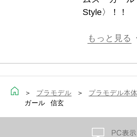
製の手首により、膨大なM.S.Gウェ
Style〉！！
フレームアームズシリーズの武器、
今後発売予定のフレームアームズ・
もっと見る
部、脚部等の互換性も確保されてお
アームズ・ガールがカスタマイズ可
※画像は試作品です。実際の商品と
ます。また撮影用に塗装されており
＞
プラモデル
＞
プラモデル本
※本製品はお客様ご自身で組み立て
ガール 信玄