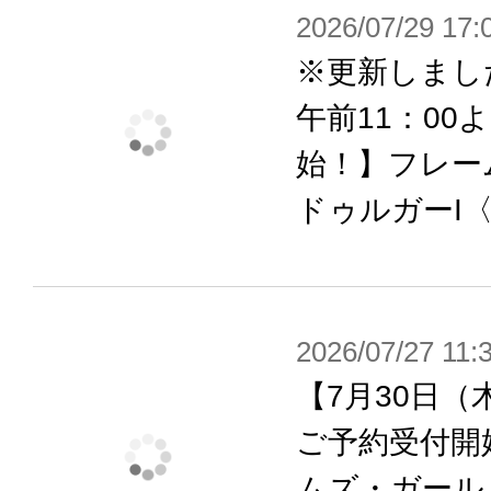
「フレームアームズ」「メガミデバ
2026/07/29 17:
彩少女庭園」「アルカナディア」シ
※更新しまし
能。
午前11：00
始！】フレー
ドゥルガーI〈B
【フレームアームズ・ガール（FAガ
フレームアームズ・ガールとは、コト
ットコンテンツ「フレームアームズ」
たスピンオフシリーズになります。
2026/07/27 11:
色分けされた成型色、タンポ印刷済
【7月30日（
り、塗装せずに組んだだけでも完成
ご予約受付開
フレームアームズの特徴である各部に
ムズ・ガール 