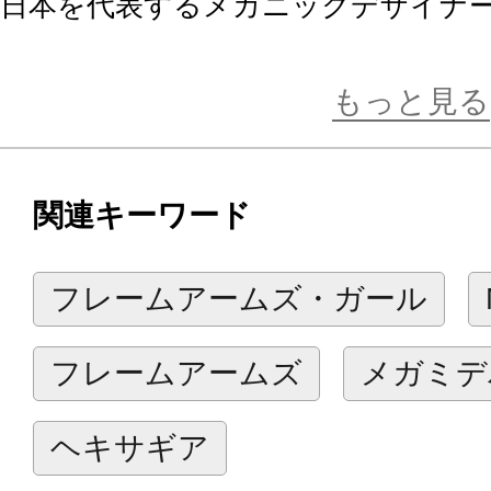
日本を代表するメカニックデザイナ
によるフレームアームズを、島田フ
ラストをもとに立体化しました。
もっと見る
【商品仕様】
関連キーワード
・完全新規のフレームアームズ・ガ
・塗装済みの顔パーツが５種付属。（
フレームアームズ・ガール
び顔」「マスク通常顔」「マスク叫
・兜、背部の旗印等をはじめとした
フレームアームズ
メガミデ
黒色、金色を基調としたカラーリン
・素顔状態とマスク状態が再現可能。
ヘキサギア
・素体状態と武装状態が再現可能。