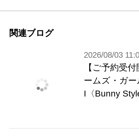
・髪型はエアダクト型髪の毛の有無
・付属装備として日本刀大小（来国長
短銃（掌式滑空砲（長銃/短銃））が
関連ブログ
・背部バックパックを基部とした旗
2026/08/03 11:
可動し肩装甲や旗印、ウィングなど
【ご予約受付
事が可能です。
・各部マーキング、瞳のデカールが
ームズ・ガー
・PVC製手首が左右それぞれ５種付
I〈Bunny St
・PVC製の手首の為、既存M.S.G
シリーズ等の武装を持つ事が可能。
・各部に配置された3mm径のジョイン