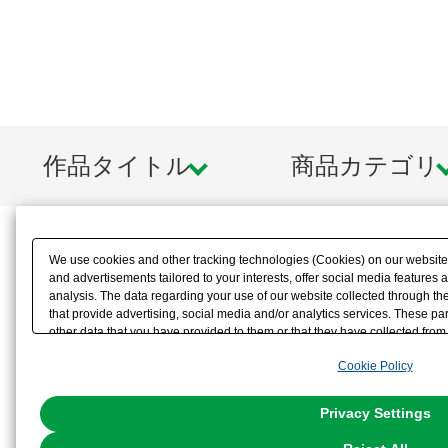
作品タイトル
商品カテゴリ
We use cookies and other tracking technologies (Cookies) on our website t
and advertisements tailored to your interests, offer social media feature
analysis. The data regarding your use of our website collected through t
that provide advertising, social media and/or analytics services. These p
other data that you have provided to them or that they have collected from 
analyze and optimize advertisements delivered to you by businesses other t
Cookie Policy
the use of all Cookies except for Strictly Necessary Cookies, please click "
with Cookies enabled, please click "OK". To select your preferences for e
You can change your consent or rejection settings at any time via through
Privacy Settings
our
Cookie Policy
or the website footer.