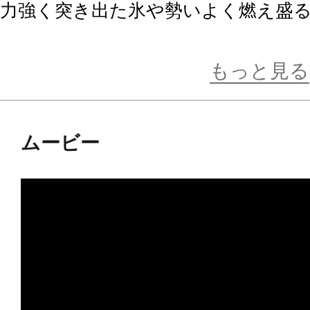
力強く突き出た氷や勢いよく燃え盛
って、
迫力あるアイテムに仕上がっていま
もっと見る
是非お手元でお楽しみください！
ムービー
※画像は試作品です。実際の商品と
ます。
発売元：タカラトミー、販売元：コ