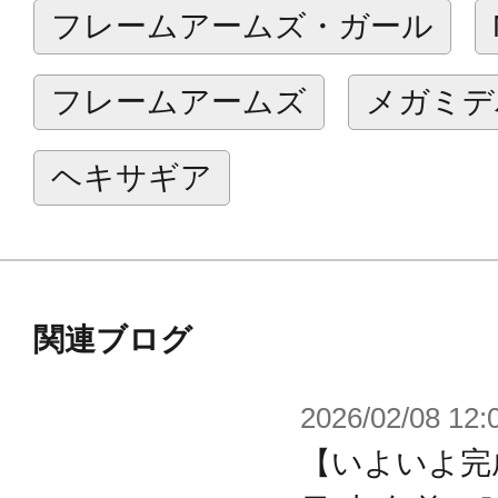
フレームアームズ・ガール
み立てています。
フレームアームズ
メガミデ
※画像は試作品のものです。実際の
※本商品に「レヴァナント アイ ア
ヘキサギア
〈Ver.F.M.E.〉」以外の商品は付属
※本製品はお客様ご自身で組み立て
関連ブログ
2026/02/08 12:
【いよいよ完成