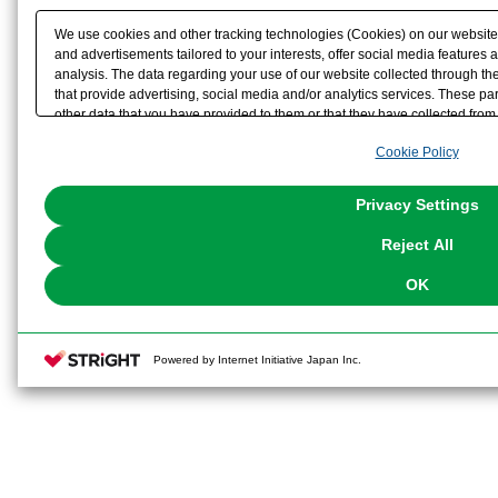
We use cookies and other tracking technologies (Cookies) on our website t
and advertisements tailored to your interests, offer social media feature
analysis. The data regarding your use of our website collected through t
that provide advertising, social media and/or analytics services. These p
other data that you have provided to them or that they have collected from 
analyze and optimize advertisements delivered to you by businesses other t
Cookie Policy
the use of all Cookies except for Strictly Necessary Cookies, please click "
with Cookies enabled, please click "OK". To select your preferences for e
You can change your consent or rejection settings at any time via through
Privacy Settings
our
Cookie Policy
or the website footer.
Reject All
OK
Powered by Internet Initiative Japan Inc.