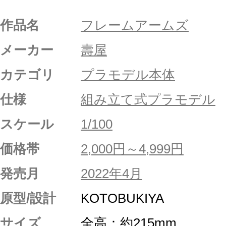
作品名
フレームアームズ
メーカー
壽屋
カテゴリ
プラモデル本体
仕様
組み立て式プラモデル
スケール
1/100
価格帯
2,000円～4,999円
発売月
2022年4月
原型/設計
KOTOBUKIYA
サイズ
全高：約215mm