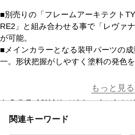
■別売りの「フレームアーキテクトTYP
RE2」と組み合わせる事で「レヴァ
が可能。
■メインカラーとなる装甲パーツの成
一。形状把握がしやすく塗料の発色
改造や塗装を行うのに最適な素材と
■クリアーパーツは無色透明で成型さ
もっと見る
することでお好みのカラーリングに
関連キーワード
※本製品は外装パーツのみのセット
レームアーキテクトTYPE-001〈グ