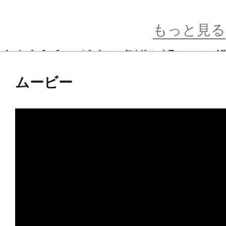
鉈や眼鏡の造形など細部のパーツも
もっと見る
キャラクターカラーを用いたベース
ュな世界観をイメージしたデザイン
ムービー
既出の「虎杖悠仁」「伏黒恵」「釘崎
わせて、是非お手元でお楽しみくだ
※画像は試作品です。実際の商品と
ます。