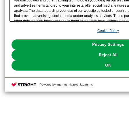
We use cookies and other tracking technologies (Cookies) on our website t
and advertisements tailored to your interests, offer social media feature
analysis. The data regarding your use of our website collected through t
that provide advertising, social media and/or analytics services. These p
other data that you have provided to them or that they have collected from 
analyze and optimize advertisements delivered to you by businesses other t
Cookie Policy
the use of all Cookies except for Strictly Necessary Cookies, please click "
with Cookies enabled, please click "OK". To select your preferences for e
You can change your consent or rejection settings at any time via through
Privacy Settings
our
Cookie Policy
or the website footer.
Reject All
OK
Powered by Internet Initiative Japan Inc.