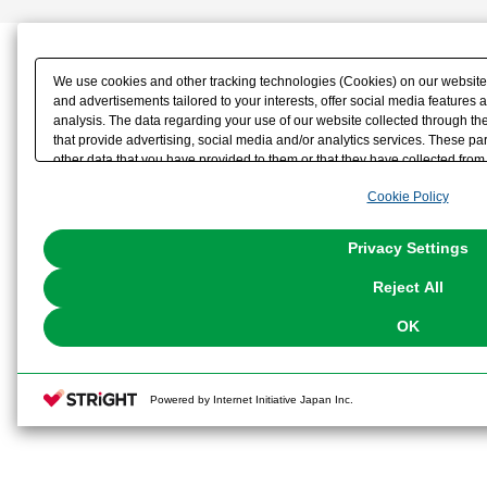
We use cookies and other tracking technologies (Cookies) on our website t
and advertisements tailored to your interests, offer social media feature
analysis. The data regarding your use of our website collected through t
that provide advertising, social media and/or analytics services. These p
other data that you have provided to them or that they have collected from 
analyze and optimize advertisements delivered to you by businesses other t
Cookie Policy
the use of all Cookies except for Strictly Necessary Cookies, please click "
with Cookies enabled, please click "OK". To select your preferences for e
You can change your consent or rejection settings at any time via through
Privacy Settings
our
Cookie Policy
or the website footer.
Reject All
OK
Powered by Internet Initiative Japan Inc.