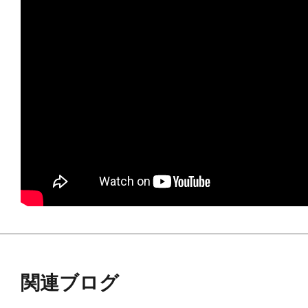
となっておりホイールに舵角を付け
ション機能はありません）
フロントスキャナー下部に有機的な
ラクター性を強めたデザインとなっ
外装部分は3mm接続やヘキサグラム
り、取り外して別シリーズの組み合
※本製品はTOKYO Markブランド
※画像は試作品です。実際の商品と
ます。また撮影用に塗装されており
関連ブログ