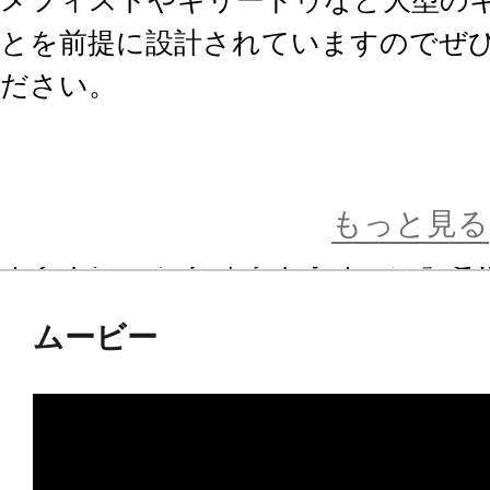
とを前提に設計されていますのでぜ
ださい。
全長約248mmの大ボリューム。
既存の「ギガンティックアームズ ラ
もっと見る
キサギア バンディットホイール」と
ザインされており
ムービー
本体フレームはシンプルな構成でバ
重視しました。
実車では見る機会の少ないハブセン