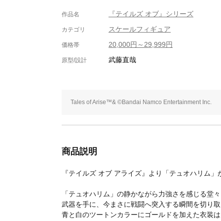
『テイルズ オブ』シリーズ
作品名
スケールフィギュア
カテゴリ
20,000円～29,999円
価格帯
武藤直哉
原型/設計
Tales of Arise™& ©Bandai Namco Entertainment Inc.
商品説明
『テイルズ オブ アライズ』より「テュオハリム」
「テュオハリム」の静かながら力強さを感じる堂々
武器を手に、今まさに戦闘へ突入する瞬間を切り取
青と白のツートンカラーにゴールドを加えた衣装は