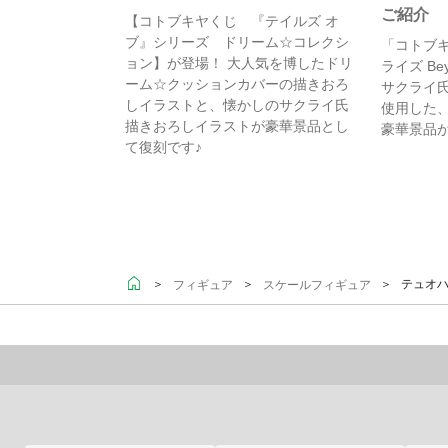
ご紹介
【コトブキヤくじ 『テイルズ オ
ブ』シリーズ ドリーム☆コレクシ
「コトブキ
ョン】が登場！ 大人気を博したドリ
ライズ Bey
ーム☆クッションカバーの描きおろ
サクライ
しイラストと、懐かしのサクライ氏
使用した
描きおろしイラストが豪華景品とし
豪華景品
て復刻です♪
＞
＞
＞ テュオハ
フィギュア
スケールフィギュア