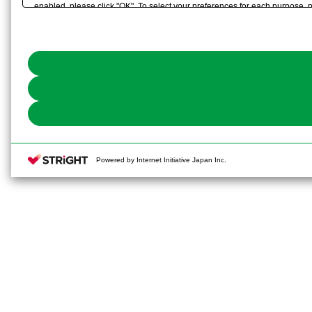
enabled, please click "OK". To select your preferences for each purpose, 
link) located in our
Cookie Policy
or the website footer.
Powered by Internet Initiative Japan Inc.