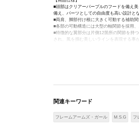
【商品仕様】
■頭部はクリアーパープルのフードを備え美
備え、パーツとしての自由度も高い設計と
■両肩、脚部付け根に大きく可動する補助
■各部の可動構造には大型の軸関節を採用
■特徴的な翼部分は片側12箇所の関節を持
され、風を掴む美しいラインを表現する事
関連キーワード
フレームアームズ・ガール
M.S.G
フ