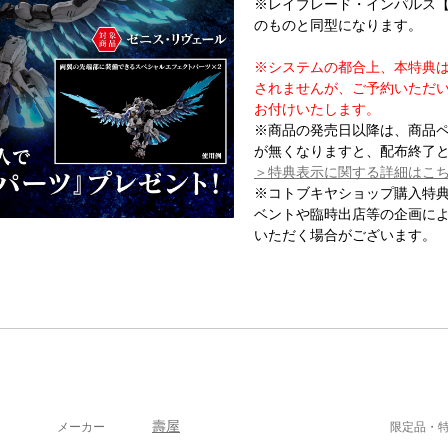
※レイブレード・インパルス【R
のものと同型になります。
※システムの都合上、本特典
されませんが、ご予約いただ
お付けいたします。
※商品の発売日以降は、商品
が無くなりますと、配布終了
＞特典表示に関する詳細はこ
※コトブキヤショップ購入特
ベントや臨時出店等の企画に
いただく場合がございます。
壽屋
メーカー
限定品・