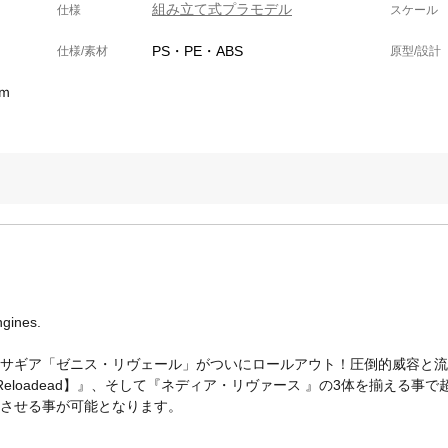
組み立て式プラモデル
仕様
スケール
PS・PE・ABS
仕様/素材
原型/設計
ｍ
ngines.
キサギア「ゼニス・リヴェール」がついにロールアウト！圧倒的威容と
eloadead】』、そして『ネディア・リヴァース 』の3体を揃える事
体させる事が可能となります。