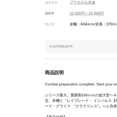
プラモデル本体
カテゴリ
10,000円～19,999円
価格帯
全幅：634ｍｍ/全長：370ｍ
サイズ
© KOTOBUKIYA
商品説明
Combat preparation complete. Start your e
シリーズ最大。翼開長634ｍｍの超大型ヘ
言。本機と『レイブレード・ インパルス【R
ード・グライフ ”クラウドレス”』へと合