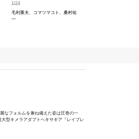
1/24
毛利重夫、コマツマコト、桑村祐
一
流麗なフォルムを兼ね備えた姿は圧巻の一
で超大型キメラアダプトヘキサギア『レイブレ