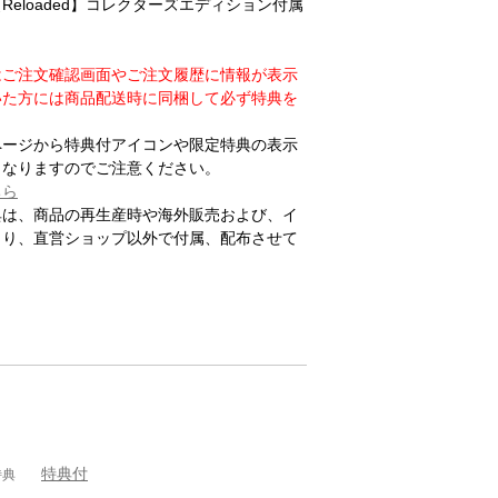
eloaded】コレクターズエディション付属
はご注文確認画面やご注文履歴に情報が表示
いた方には商品配送時に同梱して必ず特典を
ページから特典付アイコンや限定特典の表示
となりますのでご注意ください。
ちら
典は、商品の再生産時や海外販売および、イ
より、直営ショップ以外で付属、配布させて
特典付
特典