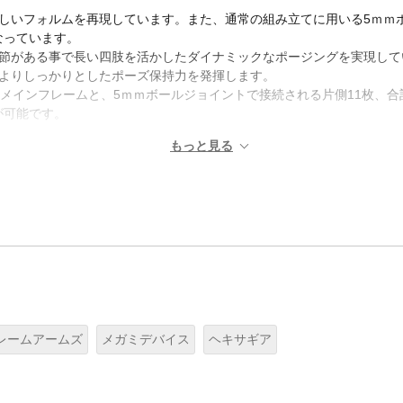
しいフォルムを再現しています。また、通常の組み立てに用いる5ｍｍ
なっています。
関節がある事で長い四肢を活かしたダイナミックなポージングを実現して
、よりしっかりとしたポーズ保持力を発揮します。
つメインフレームと、5ｍｍボールジョイントで接続される片側11枚、合
が可能です。
レームアームズ
メガミデバイス
ヘキサギア