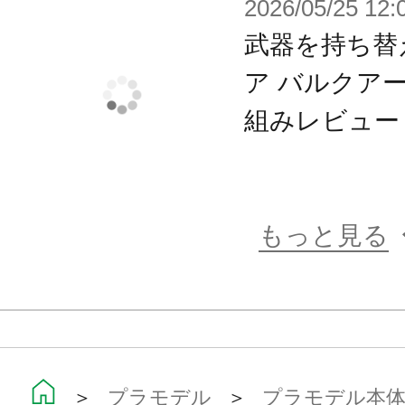
自由に組み合わせて様々なシルエッ
2026/05/25 12:
可能です。
武器を持ち替
ア バルクア
【付属品】
組みレビュー
■本体×1
■ライフル×2
■手首パーツ3種 各左右分
もっと見る
■大腿部オプションジョイント×2
■ビークルモード保持パーツ×１セッ
■インターセプトモード保持パーツ×
■アーカイブカード×1
＞
プラモデル
＞
プラモデル本