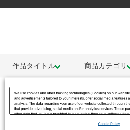
作品タイトル
商品カテゴリ
We use cookies and other tracking technologies (Cookies) on our website t
and advertisements tailored to your interests, offer social media feature
analysis. The data regarding your use of our website collected through t
that provide advertising, social media and/or analytics services. These p
other data that you have provided to them or that they have collected from 
analyze and optimize advertisements delivered to you by businesses other t
Cookie Policy
the use of all Cookies except for Strictly Necessary Cookies, please click "
with Cookies enabled, please click "OK". To select your preferences for e