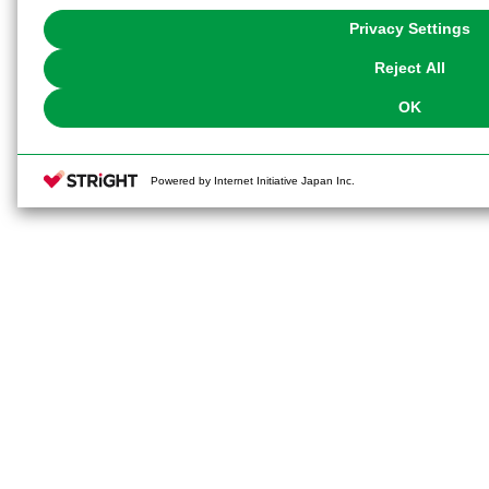
You can change your consent or rejection settings at any time via through
Privacy Settings
our
Cookie Policy
or the website footer.
Reject All
OK
Powered by Internet Initiative Japan Inc.