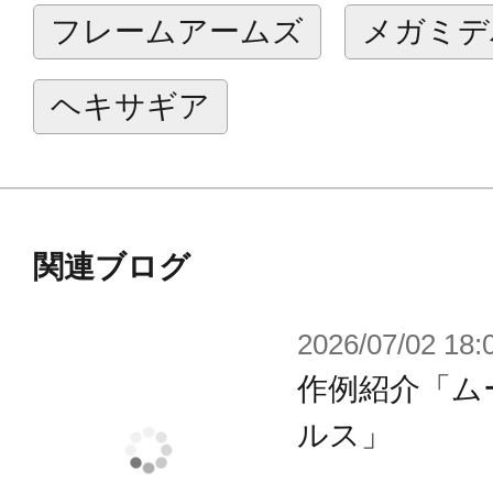
プトモードへのシステムコンバート
フレームアームズ
メガミデ
■コックピットハッチを開閉しガバナ
る事が可能です。シートにはガバナー
ヘキサギア
ョイントが設置されており、基部を
バナーに対応します。※一部対応し
す。
■変形時の形態サポートパーツが付属
関連ブログ
をよりしっかりと保持して展示する
2026/07/02 18:
■人型時、変形時それぞれに対応した
作例紹介「ム
接続用5 mmジョイントを持ち、各
ます。
ルス」
■関節部を新構造とする事で大きく可