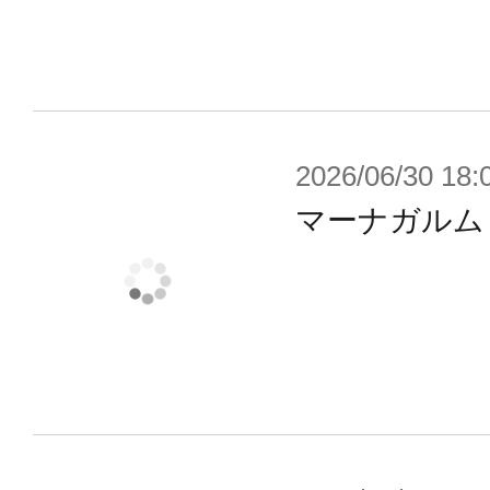
ユニットは「握り」「平手」「銃持ち
します。
■付属のライフルはグリップ部分を回
ズでの把持が可能です。またレシー
2026/06/30 18:
キサグラムジョイントを介して機体
マーナガルム
ます。
■爪先部分に格納されたリトラクタブ
クルモード時に展開することができ
■機体後部のテールライトはクリア
ドで色分けされています。
■全身のヘキサグラムシステムによ