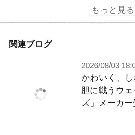
ージングに対応します。
もっと見る
肩部アーマーは基部に2重関節を採用
構造。
「頭部用」「胸部用」「脚部用」アー
関連ブログ
続リング」はギリードゥやメフィス
2026/08/03 18:
ー専用パーツとなっています。
かわいく、し
スカートアーマーは一部選択式で組
胆に戦うウェ
専用フレームを使うことで
ズ」メーカー
体型の異なるプリンシパルなどの女
プとして組み立てることが可能です