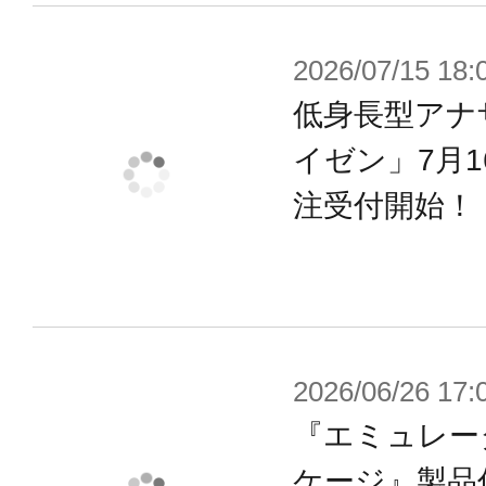
2種類のアタッチメントを使い分ける
び方やロングスカートのように纏う
2026/07/15 18:
※男性型用と女性型用を同時に組み
低身長型アナ
またすべてのキャラクターへの対応
イゼン」7月
いません。
注受付開始！
成型色は「ホワイト（シーカー本体
キサバイオレット）」「クリアースモ
ています。
2026/06/26 17:
【付属品】
『エミュレー
・エクスアーマークレリックコート×
ケージ』製品