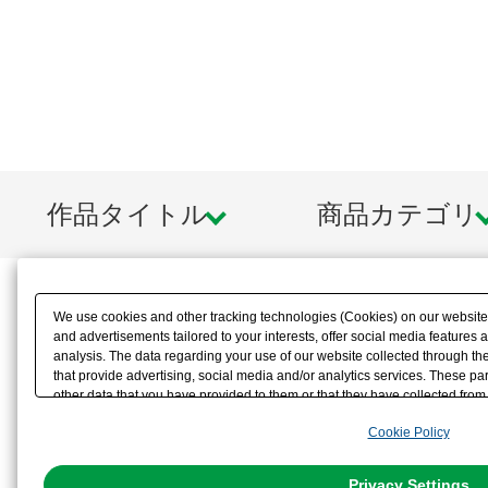
作品タイトル
商品カテゴリ
We use cookies and other tracking technologies (Cookies) on our website t
and advertisements tailored to your interests, offer social media feature
analysis. The data regarding your use of our website collected through t
that provide advertising, social media and/or analytics services. These p
other data that you have provided to them or that they have collected from 
analyze and optimize advertisements delivered to you by businesses other t
Cookie Policy
the use of all Cookies except for Strictly Necessary Cookies, please click "
with Cookies enabled, please click "OK". To select your preferences for e
You can change your consent or rejection settings at any time via through
Privacy Settings