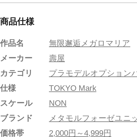
商品仕様
作品名
無限邂逅メガロマリア
メーカー
壽屋
カテゴリ
プラモデルオプション
仕様
TOKYO Mark
スケール
NON
ブランド
メタモルフォーゼユニ
価格帯
2,000円～4,999円