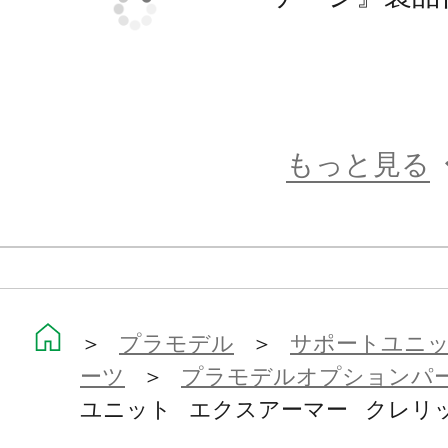
・女性型対応フレームパーツセット×
・拡張アタッチメントA×1
・拡張アタッチメントB×1
もっと見る
【TOKYO Markとは】
日本国内の生産技術を取り入れた商
各地に点在する多様な技術を持つ工場
の本社がある東京へ集約、発信を行
本レーベルとしてのこだわりを取り
＞
プラモデル
＞
サポートユニット
ていきます。
ーツ
＞
プラモデルオプションパ
ユニット エクスアーマー クレリ
■TOKYO Markレーベル対象製品一覧