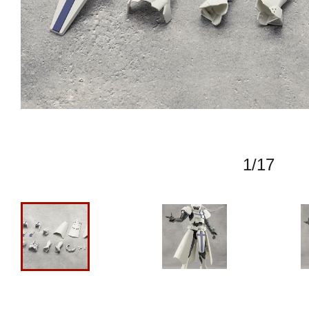
1
/
17