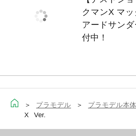
・差し替えハンドパーツ4種（握り手
クマンX マ
ち手）
アードサンダー
・マント用差し替えパーツ
・サーベル刃 2種
付中！
・サーベルグリップ
・サーベルホルダー
※画像は試作品です。実際の商品と
ます。また撮影用に塗装されており
＞
プラモデル
＞
プラモデル本
※本製品はお客様ご自身で組み立て
X Ver.