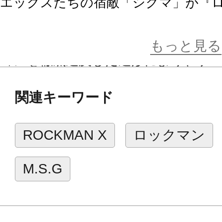
エックスたちの宿敵「シグマ」が『
際の姿で初のプラモデル商品化。
CAD設計による精密な可動設計と設
もっと見る
ョンを徹底追及した造形により、ゲ
現可能です。
関連キーワード
3種の表情パーツやマント、ハンドパ
パーツにて様々なシチュエーション
ROCKMAN X
ロックマン
■仕様
M.S.G
・フェイスパーツの差し替えにより、
・差し替え可能なハンドパーツが4種
・パーツを差し替えることでマント