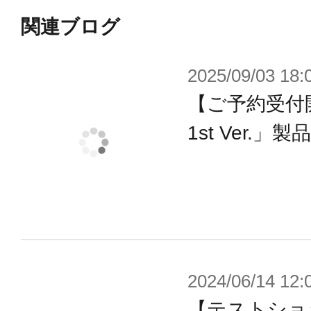
・腰ベルトの一部パーツを差し替え
関連ブログ
をマウント可能。
・サーベルは形状の違う2種類が付属
2025/09/03 18:
・一部塗装済みマルチカラーキット
【ご予約受付
初心者の方も安心して組立てる事が
1st Ver.」
ーム中のイメージに近いシグマが完
・パッケージは、ロックマンXシリ
ンを数多く担当された「水野 佳祐」
■付属品
2024/06/14 12:
・差し替え顔パーツ3種（通常、笑い
【テストショ