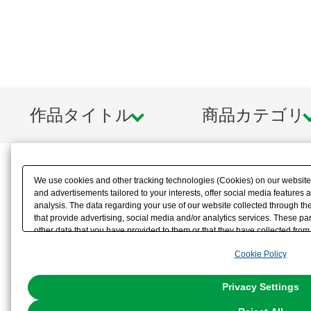
作品タイトル
商品カテゴリ
We use cookies and other tracking technologies (Cookies) on our website t
and advertisements tailored to your interests, offer social media feature
analysis. The data regarding your use of our website collected through t
that provide advertising, social media and/or analytics services. These p
other data that you have provided to them or that they have collected from 
analyze and optimize advertisements delivered to you by businesses other t
Cookie Policy
the use of all Cookies except for Strictly Necessary Cookies, please click "
with Cookies enabled, please click "OK". To select your preferences for e
You can change your consent or rejection settings at any time via through
Privacy Settings
our
Cookie Policy
or the website footer.