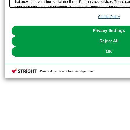
that provide advertising, social media and/or analytics services. These p
other data that you have provided to them or that they have collected from 
analyze and optimize advertisements delivered to you by businesses other t
Cookie Policy
the use of all Cookies except for Strictly Necessary Cookies, please click "
with Cookies enabled, please click "OK". To select your preferences for e
You can change your consent or rejection settings at any time via through
Privacy Settings
our
Cookie Policy
or the website footer.
Reject All
OK
Powered by Internet Initiative Japan Inc.