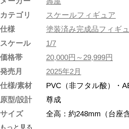
メーカー
壽屋
カテゴリ
スケールフィギュア
仕様
塗装済み完成品フィギ
スケール
1/7
価格帯
20,000円～29,999円
発売月
2025年2月
仕様/素材
PVC（非フタル酸）・A
原型/設計
尊成
サイズ
全高：約248mm（台座
もっと見る