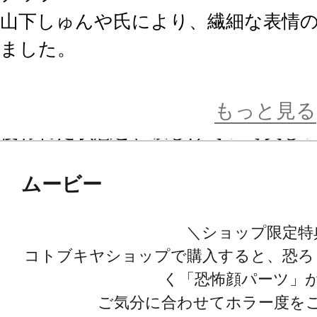
山下しゅんや氏により、繊細な表情のB
ました。
日本の幽霊表現のスタンダードにも
もっと見る
覆われた状態と、寂しげでいて美し
せた表情の2通りをパーツの差し替え
ムービー
に合わせてホラー度をご調整くださ
同じく貞子を象徴する白いワンピー
＼ショップ限定特
ることで井戸の水に濡れた衣服の薄
コトブキヤショップで購入すると、恐ろ
る様を表現しています。
く「恐怖顔パーツ」
また、そのさきの手足の爪は井戸の
ご気分に合わせてホラー度を