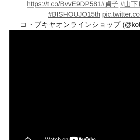
落ちており、まるで赤いマニキュア
https://t.co/BvvE9DP581
#貞子
#山
#BISHOUJO15th
pic.twitter
— コトブキヤオンラインショップ (@kotobu
うずたかく積み上げられたビデオテ
能力で浮かぶ様をイメージしたシチ
そのカセットからはみ出たおびただ
でアレンジすることが可能です。
デコレーション用のテープは予備を含
オテープ型BOXに封入されています
ともお楽しみいただけます。
なお、ビデオテープの中には、他のも
隠されています。ぜひお手元でご確