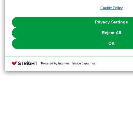
analyze and optimize advertisements delivered to you by businesses other t
Cookie Policy
the use of all Cookies except for Strictly Necessary Cookies, please click "
with Cookies enabled, please click "OK". To select your preferences for e
You can change your consent or rejection settings at any time via through
Privacy Settings
our
Cookie Policy
or the website footer.
Reject All
OK
Powered by Internet Initiative Japan Inc.