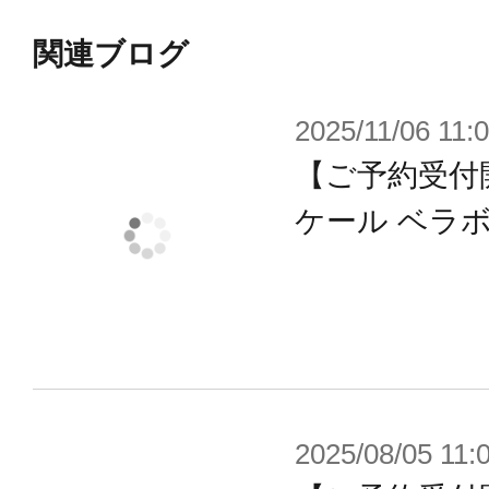
BellaBotは、Pudu社が考案した配送ロ
は、人間とロボット間の優れたイン
関連ブログ
います。BellaBotにはバイオニッ
2025/11/06 11:
達言語、キュートな外観、AI音声機
ラクションといった多数の機能が新
【ご予約受付
ザーはかつてない食品配送ロボット
ケール ベラ
デザインの美学
BellaBotは革新的なバイオニック
バイオニックデザインは、マシン本
形状曲線まで完璧です。
2025/08/05 11: