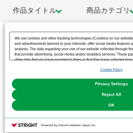
作品タイトル
商品カテゴリ
We use cookies and other tracking technologies (Cookies) on our website t
and advertisements tailored to your interests, offer social media feature
analysis. The data regarding your use of our website collected through t
that provide advertising, social media and/or analytics services. These p
other data that you have provided to them or that they have collected from 
analyze and optimize advertisements delivered to you by businesses other t
Cookie Policy
the use of all Cookies except for Strictly Necessary Cookies, please click "
with Cookies enabled, please click "OK". To select your preferences for e
You can change your consent or rejection settings at any time via through
Privacy Settings
our
Cookie Policy
or the website footer.
Reject All
OK
Powered by Internet Initiative Japan Inc.