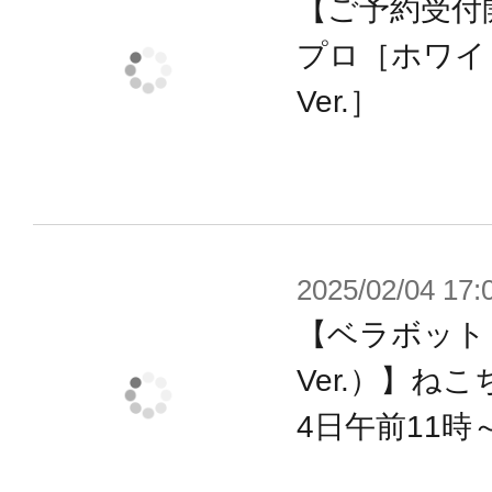
【ご予約受付
スマートな表情
プロ［ホワイト
オリジナル表現が数十種類あります。これ
Ver.］
情的な表現をより多様化させ、より
す。
※本製品は再生産です。
※画像は試作品です。実際の商品と
2025/02/04 17:
ます。また撮影用に塗装されており
【ベラボット
※本製品はお客様ご自身で組み立て
Ver.）】ね
4日午前11