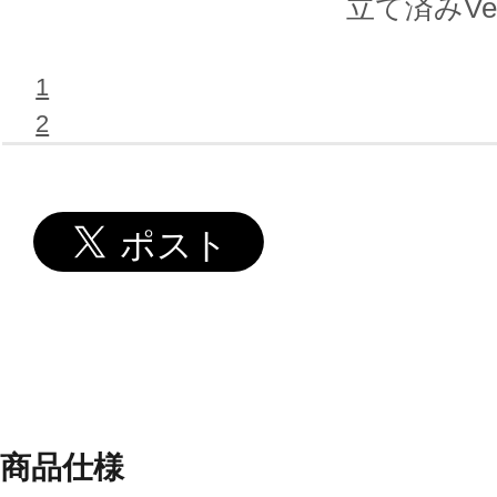
立て済みVe
1
2
商品仕様