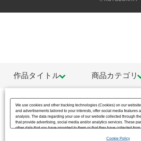
作品タイトル
商品カテゴリ
We use cookies and other tracking technologies (Cookies) on our website t
and advertisements tailored to your interests, offer social media feature
analysis. The data regarding your use of our website collected through t
that provide advertising, social media and/or analytics services. These p
other data that you have provided to them or that they have collected from 
analyze and optimize advertisements delivered to you by businesses other t
Cookie Policy
the use of all Cookies except for Strictly Necessary Cookies, please click "