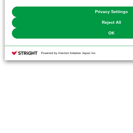
with Cookies enabled, please click "OK". To select your preferences for e
You can change your consent or rejection settings at any time via through
Privacy Settings
our
Cookie Policy
or the website footer.
Reject All
OK
Powered by Internet Initiative Japan Inc.