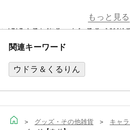
い。
またウドラトートバッグやサコッシ
もっと見る
いただくと、推しバッグとしてお楽
いでしょうか。
関連キーワード
9月には別デザインのピンバッジも発
で、そちらもぜひご覧ください。
ウドラ＆くるりん
「ウドラ」とは？
立川市の公認キャラクターを決める市
となったが、秋の楽市2012で選定委
＞
グッズ・その他雑貨
＞
キャラ
ウドラは立川うどが市民の立川愛で