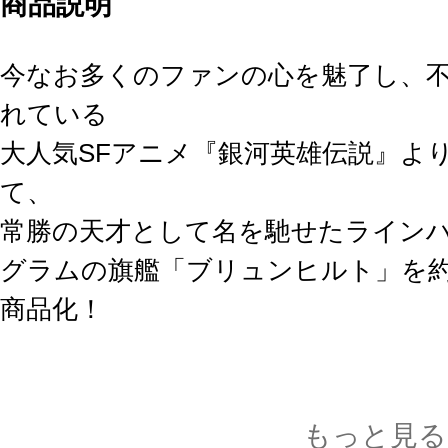
商品説明
今なお多くのファンの心を魅了し、
れている
大人気SFアニメ『銀河英雄伝説』よ
て、
常勝の天才として名を馳せたライン
グラムの旗艦「ブリュンヒルト」を約
商品化！
商品詳細
・全長約1000mの艦艇を1/3000ス
もっと見る