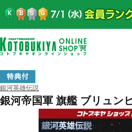
銀河英雄伝説
銀河帝国軍 旗艦 ブリュン