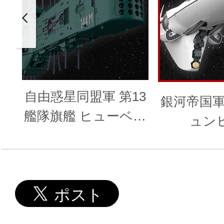
自由惑星同盟軍 第13
銀河帝国軍
艦隊旗艦 ヒューベリ
ュン
オン