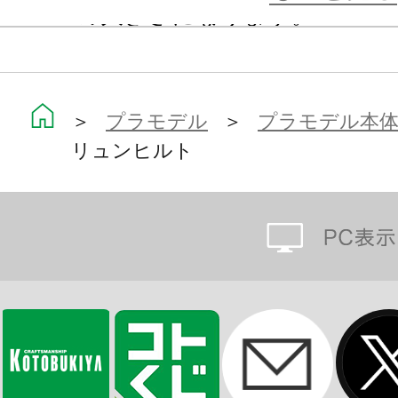
350mmの大きさになります。
・紋章については２タイプをモール
・専用台座、艦艇プレートが付属し
・艦艇プレートの艦名については３
＞
プラモデル
＞
プラモデル本
リュンヒルト
現。
銀河の歴史がまた1ページ。
※画像はCGによるイメージです。実
場合がございます。