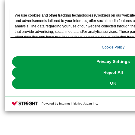
We use cookies and other tracking technologies (Cookies) on our website t
and advertisements tailored to your interests, offer social media feature
analysis. The data regarding your use of our website collected through t
that provide advertising, social media and/or analytics services. These p
other data that you have provided to them or that they have collected from 
analyze and optimize advertisements delivered to you by businesses other t
Cookie Policy
the use of all Cookies except for Strictly Necessary Cookies, please click "
with Cookies enabled, please click "OK". To select your preferences for e
You can change your consent or rejection settings at any time via through
Privacy Settings
our
Cookie Policy
or the website footer.
Reject All
OK
Powered by Internet Initiative Japan Inc.