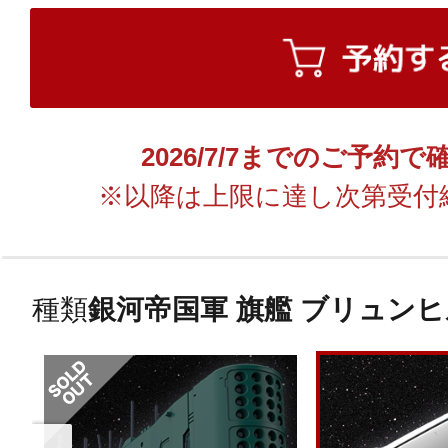
2026/7/7までのご予約
※以降は上限に達し次第受付
種類
銀河帝国軍 旗艦 ブリュン