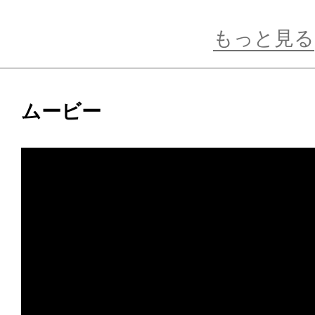
流れるような赤い髪も繊細な造形と彩
こから見ても見応えのある仕上がり
もっと見る
細部までこだわり抜いたヒュルケン
ムービー
しみください。
※画像は試作品です。実際の商品と
ます。