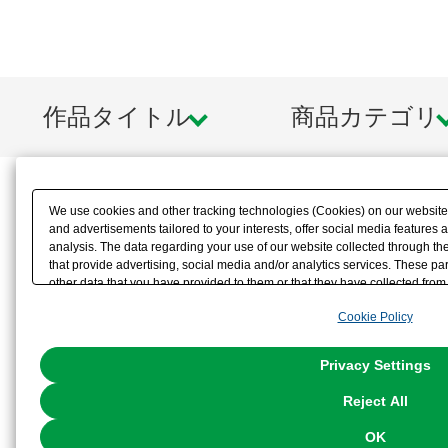
作品タイトル
商品カテゴリ
We use cookies and other tracking technologies (Cookies) on our website t
and advertisements tailored to your interests, offer social media feature
analysis. The data regarding your use of our website collected through t
that provide advertising, social media and/or analytics services. These p
other data that you have provided to them or that they have collected from 
analyze and optimize advertisements delivered to you by businesses other t
Cookie Policy
the use of all Cookies except for Strictly Necessary Cookies, please click "
with Cookies enabled, please click "OK". To select your preferences for e
You can change your consent or rejection settings at any time via through
Privacy Settings
our
Cookie Policy
or the website footer.
Reject All
OK