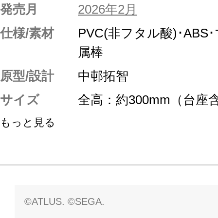
発売月
2026年2月
仕様/素材
PVC(非フタル酸)･AB
属棒
原型/設計
中邨拓智
サイズ
全高：約300mm（台座
もっと見る
©ATLUS. ©SEGA.