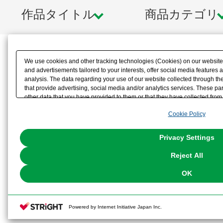
作品タイトル
商品カテゴリ
We use cookies and other tracking technologies (Cookies) on our website t
and advertisements tailored to your interests, offer social media feature
analysis. The data regarding your use of our website collected through t
that provide advertising, social media and/or analytics services. These p
other data that you have provided to them or that they have collected from 
analyze and optimize advertisements delivered to you by businesses other t
Cookie Policy
the use of all Cookies except for Strictly Necessary Cookies, please click "
with Cookies enabled, please click "OK". To select your preferences for e
You can change your consent or rejection settings at any time via through
Privacy Settings
our
Cookie Policy
or the website footer.
Reject All
OK
Powered by Internet Initiative Japan Inc.