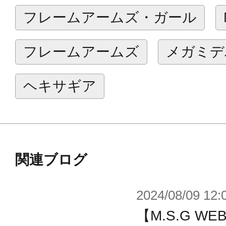
デザインは新進気鋭のsera氏。新ロ
フレームアームズ・ガール
アームズ」第一弾のレイルヴァース
同月発売のストライドライフル・コ
フレームアームズ
メガミデ
ト01とデザインを揃えて装備する事
ヘキサギア
付属品
■SMGバレル×1
■ストライドライフル機関部A×1
■多目的ランチャー×1
関連ブログ
■ストックB×1
2024/08/09 12:
■拡張マガジン×1
【M.S.G 