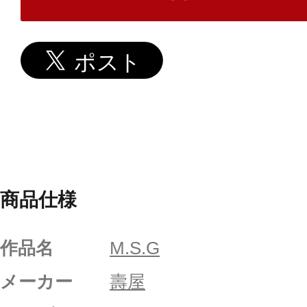
商品仕様
作品名
M.S.G
メーカー
壽屋