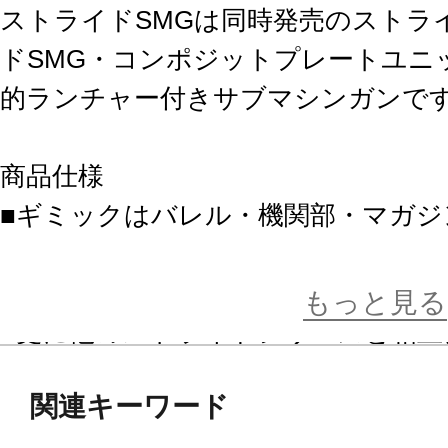
ストライドSMGは同時発売のストラ
ドSMG・コンポジットプレートユニッ
的ランチャー付きサブマシンガンで
商品仕様
■ギミックはバレル・機関部・マガジ
ニットで構成されており、サブマシ
ンモードに組み換える事ができます
もっと見る
■更に他のストライドシリーズと相互
ザーオリジナルの武器を作り上げる
関連キーワード