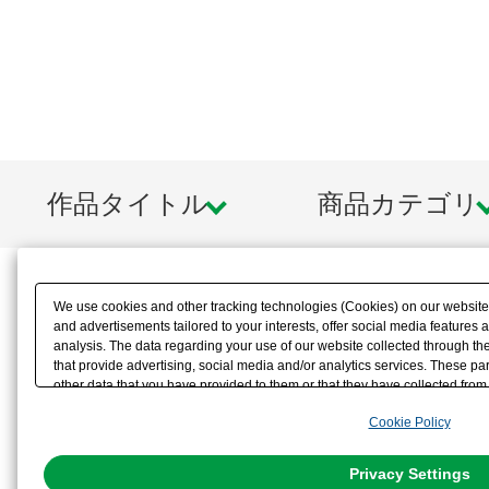
作品タイトル
商品カテゴリ
We use cookies and other tracking technologies (Cookies) on our website t
and advertisements tailored to your interests, offer social media feature
analysis. The data regarding your use of our website collected through t
that provide advertising, social media and/or analytics services. These p
other data that you have provided to them or that they have collected from 
analyze and optimize advertisements delivered to you by businesses other t
Cookie Policy
the use of all Cookies except for Strictly Necessary Cookies, please click "
with Cookies enabled, please click "OK". To select your preferences for e
You can change your consent or rejection settings at any time via through
Privacy Settings
our
Cookie Policy
or the website footer.