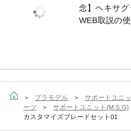
本レーベルとしてのこだわりを取り
念】ヘキサグ
ていきます。
WEB取説の
■TOKYO Markレーベル対象製品一覧
※本製品は再生産です。
※画像はCGによるイメージです。実
場合がございます。
※画像は試作品（3D出力見本）です
る場合がございます。
＞
プラモデル
＞
サポートユニット
※本製品はお客様ご自身で組み立て
ーツ
＞
サポートユニット(M.S.G)
カスタマイズブレードセット01