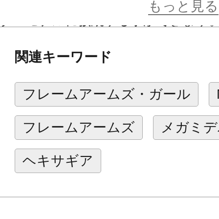
■付属の懸架ジョイントによってロ
もっと見る
ターモデルに接続する事ができます
■更に今後発売予定のカスタマイズブ
関連キーワード
えが可能、ユーザーオリジナルの武
す。
フレームアームズ・ガール
デザインは新進気鋭のsera氏。新ロ
フレームアームズ
メガミデ
アームズ」第二弾の翔龍機
グランドライザーも同氏のデザイン
ヘキサギア
て装備する事ができます！
付属品