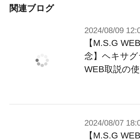
■刀身（大）×1
関連ブログ
■刀身（小）×1
2024/08/09 12:
■柄（大）×1
【M.S.G 
■柄（小）×1
■懸架用ジョイント×2
念】ヘキサグ
■汎用3mmジョイント×2
WEB取説の
【TOKYO Markとは】
日本国内の生産技術を取り入れた商
各地に点在する多様な技術を持つ工場
2024/08/07 18:
の本社がある東京へ集約、発信を行
【M.S.G 