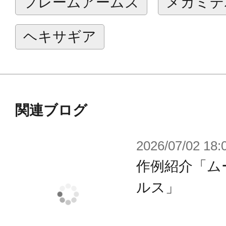
フレームアームズ
メガミデ
ル」、刀身部分にはハイドストーム
を採用。大型ながら扱いやすいサイズ
ヘキサギア
成で様々なモデルとの組み合わせに
■機関部にシリーズ共通の「ヘキサグ
おり、商品単体、シリーズ内、他シ
組み換えが可能となっています。
関連ブログ
2026/07/02 18:
【付属品】
作例紹介「ム
■本体×2
ルス」
※画像は試作品です。実際の商品と