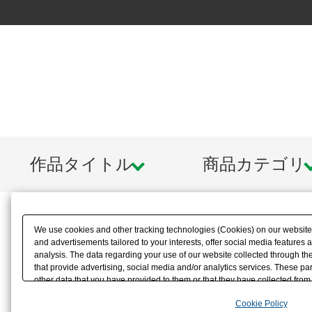
作品タイトル
商品カテゴリ
We use cookies and other tracking technologies (Cookies) on our website t
and advertisements tailored to your interests, offer social media feature
analysis. The data regarding your use of our website collected through t
that provide advertising, social media and/or analytics services. These p
other data that you have provided to them or that they have collected from 
analyze and optimize advertisements delivered to you by businesses other t
Cookie Policy
the use of all Cookies except for Strictly Necessary Cookies, please click "