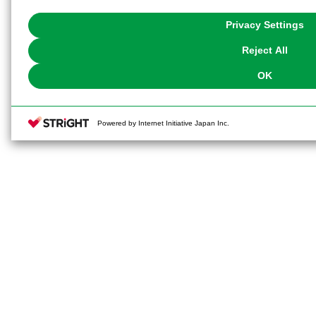
with Cookies enabled, please click "OK". To select your preferences for e
You can change your consent or rejection settings at any time via through
Privacy Settings
our
Cookie Policy
or the website footer.
Reject All
OK
Powered by Internet Initiative Japan Inc.