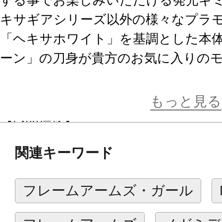
キサギアシリーズ以外の様々なプラ
「ヘキサホワイト」を基調とした本
ーン」の刀身が貴方のお気に入りの
えます。
もっと見る
【商品仕様】
■峰の部分に3発装填されている大釘
関連キーワード
は取り外す事ができ、ミライト（LE
り）と交換する事でクリアーパーツ
フレームアームズ・ガール
能です。
■本体の成型色には「ヘキサホワイト