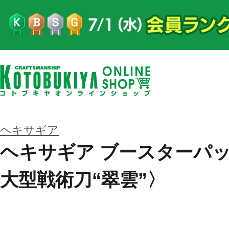
ヘキサギア
ヘキサギア ブースターパッ
大型戦術刀“翠雲”〉