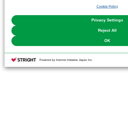
analyze and optimize advertisements delivered to you by businesses other t
Cookie Policy
the use of all Cookies except for Strictly Necessary Cookies, please click "
with Cookies enabled, please click "OK". To select your preferences for e
You can change your consent or rejection settings at any time via through
Privacy Settings
our
Cookie Policy
or the website footer.
Reject All
OK
Powered by Internet Initiative Japan Inc.