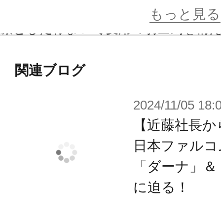
体化。
もっと見る
凛とした佇まいで愛用の騎士剣を構
じない美しく気品のある仕上がり。
関連ブログ
発売済みの同シリーズはもちろん、
2024/11/05 18:
ド共和国編」のフィギュアと並べる
跡」ワールドをお楽しみいただけま
【近藤社長か
軌跡シリーズを愛する全てのファン
日本ファルコ
お楽しみください。
「ダーナ」＆
に迫る！
※画像は試作品です。実際の商品と