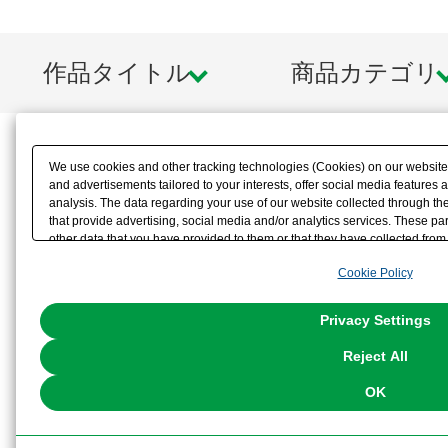
作品タイトル
商品カテゴリ
We use cookies and other tracking technologies (Cookies) on our website t
and advertisements tailored to your interests, offer social media feature
analysis. The data regarding your use of our website collected through t
that provide advertising, social media and/or analytics services. These p
other data that you have provided to them or that they have collected from 
analyze and optimize advertisements delivered to you by businesses other t
Cookie Policy
the use of all Cookies except for Strictly Necessary Cookies, please click "
with Cookies enabled, please click "OK". To select your preferences for e
You can change your consent or rejection settings at any time via through
Privacy Settings
our
Cookie Policy
or the website footer.
Reject All
OK