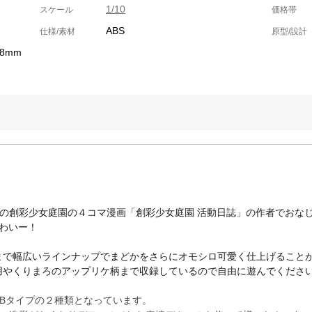
1/10
スケール
価格帯
ABS
仕様/素材
原型/設計
8mm
評連載中の創彩少女庭園の４コマ漫画「創彩少女庭園 活動日誌」の作者でお
わいー！
まで幅広いラインナップでまどかをさらにオモシロ可愛く仕上げることが
用やくりまろのアップリケ柄まで収録しているので自由に遊んでくださ
Bタイプの２種類となっています。