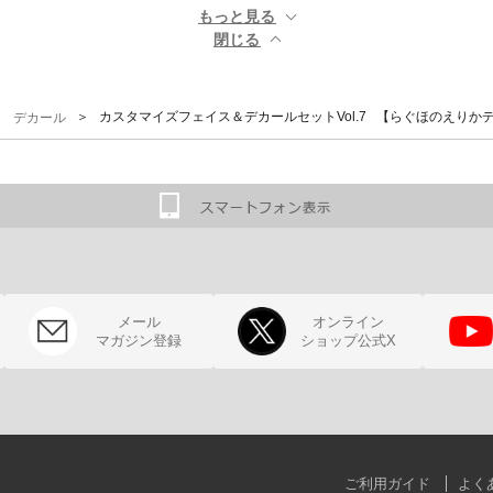
もっと見る ▼
閉じる ▲
＞
＞ カスタマイズフェイス＆デカールセットVol.7 【らぐほのえりか
デカール
メール
オンライン
マガジン登録
ショップ公式X
ご利用ガイド
よく