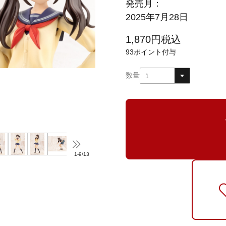
発売月：
2025年7月28日
1,870
円
税込
93
ポイント付与
数量
1
1
-
9
/
13