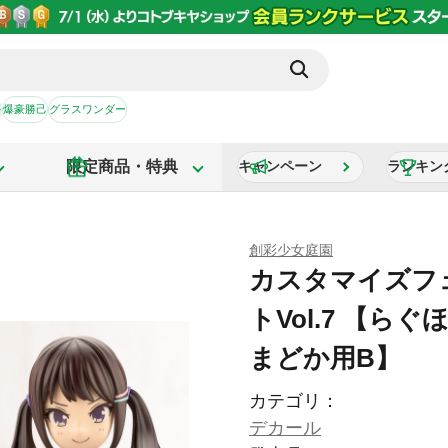
か
爆豪勝己
グラスワンダー
限定商品・特典
キャンペーン
ランキン
創彩少女庭園
カスタマイズフ
トVol.7 【ら
まどか用B】
カテゴリ：
デカール