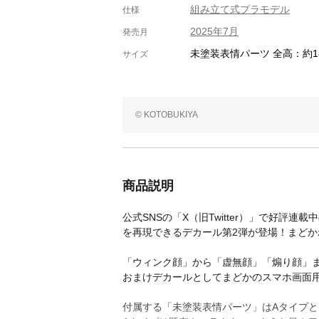
組み立て式プラモデル
仕様
2025年7月
発売月
未塗装表情パーツ 全高：約1
サイズ
© KOTOBUKIYA
商品説明
公式SNSの「X（旧Twitter）」で好
を再現できるデカール第2弾が登場！まどか
「ウィンク顔」から「虚無顔」「煽り顔」
おまけデカールとしてまどかのスマホ画面
付属する「未塗装表情パーツ」はAタイプと