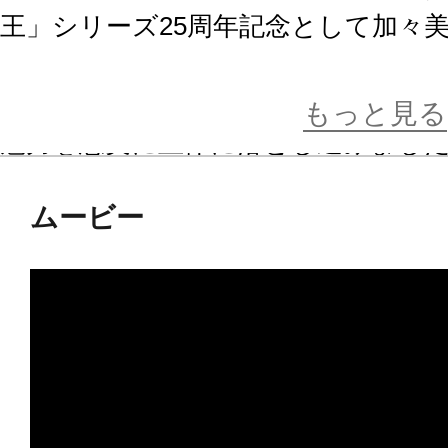
王」シリーズ25周年記念として加々
したイラストをもとに再現。指先ま
造形や、スタイリッシュさと力強さ
もっと見る
魅力を忠実に立体に落とし込みまし
パーツを選択することで、学ランの
ムービー
これまで数多くの「遊☆戯☆王」シ
がけてきたコトブキヤが贈る、新た
す。
同時受注開始の「武藤遊戯」とは、背
として飾るもよし！向かい合わせて