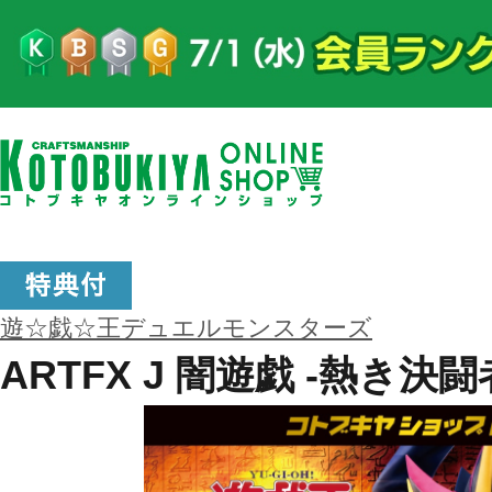
遊☆戯☆王デュエルモンスターズ
ARTFX J 闇遊戯 -熱き決