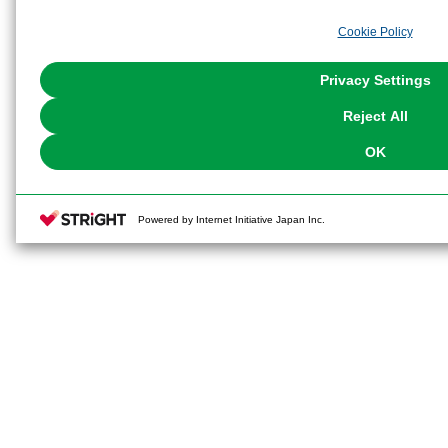
analyze and optimize advertisements delivered to you by businesses other t
Cookie Policy
the use of all Cookies except for Strictly Necessary Cookies, please click "
with Cookies enabled, please click "OK". To select your preferences for e
You can change your consent or rejection settings at any time via through
Privacy Settings
our
Cookie Policy
or the website footer.
Reject All
OK
Powered by Internet Initiative Japan Inc.