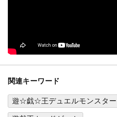
て飾るもよし！
さらに、「海馬瀬人」「城之内克也」
時代を超えて愛される熱き決闘者た
レクションに加えてください。
※画像は試作品です。実際の商品と
ます。
関連キーワード
遊☆戯☆王デュエルモンスター