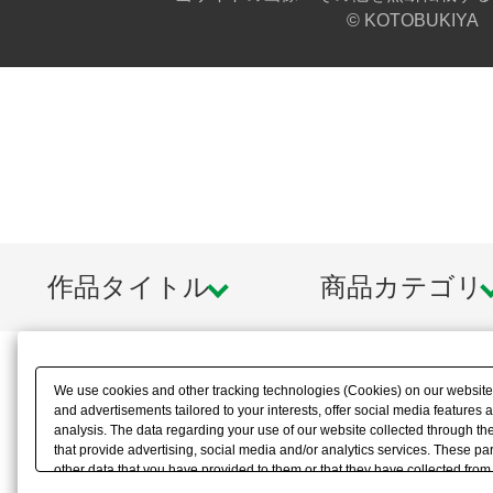
© KOTOBUKIYA
作品タイトル
商品カテゴリ
We use cookies and other tracking technologies (Cookies) on our website t
and advertisements tailored to your interests, offer social media feature
analysis. The data regarding your use of our website collected through t
that provide advertising, social media and/or analytics services. These p
other data that you have provided to them or that they have collected from 
analyze and optimize advertisements delivered to you by businesses other t