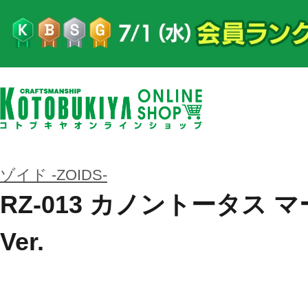
ゾイド -ZOIDS-
RZ-013 カノントータス
Ver.