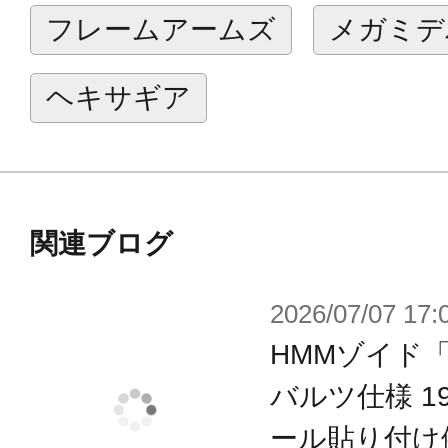
・コックピットを開閉して一般兵パ
フレームアームズ
メガミデ
させることができます。
・胴体に内蔵されたゾイドコア部分
ヘキサギア
・脚部の可動に加えHMMオリジナル
行モード」へ変形可能です。
・「液冷式荷電粒子ビーム砲」及び砲
回が可能です。
関連ブログ
・ゾイドコアが格納されているボデ
2026/07/07 17:
能となっております。
HMMゾイド
・コックピット他のクリアーパーツ
え、無色クリアー成型のものが追加
バルツ仕様 199
で塗装することが可能です。
ール貼り付け