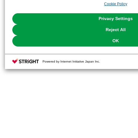
Cookie Policy
the use of all Cookies except for Strictly Necessary Cookies, please click "
with Cookies enabled, please click "OK". To select your preferences for e
You can change your consent or rejection settings at any time via through
Privacy Settings
our
Cookie Policy
or the website footer.
Reject All
OK
Powered by Internet Initiative Japan Inc.