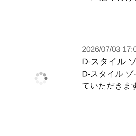
・従来から付属する関節キャップに
キャップが必要数付属し、お好みで
・各種エンブレムやコーションマー
ールが新規に付属し、お好みで貼り
2026/07/03 17:
ることが可能です。
D-スタイル 
D-スタイル 
※画像は試作品です。実際の商品と
ていただきま
ます。また撮影用に塗装されており
※本製品はお客様ご自身で組み立て