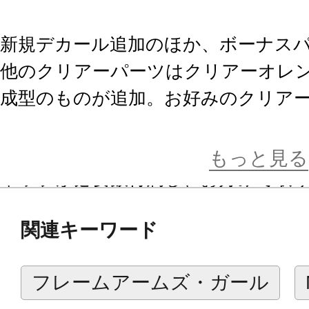
新規デカール追加のほか、ボーナス
他のクリアーパーツはクリアーオレ
成型のものが追加。お好みのクリア
可能です。
さらにもう一点ボーナスパーツとし
もっと見る
ャップが必要数付属し、お好みで取
共和国に多大な戦果をもたらし続け
関連キーワード
インナップに加えてください！
フレームアームズ・ガール
【ギミック】