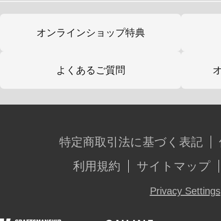
ウドラの参加イベントや新商品情報
だくさん！
オンラインショップ特典
よくあるご質問
「くるりん」とは？
立川市キャラクター。
冬生まれのうさぎの子で、立川市の
特定商取引法に基づく表記
とほっぺのうずまきが特徴的。
利用規約
サイトマップ
Privacy Settings
くるりんラベルシリーズグッズ特設