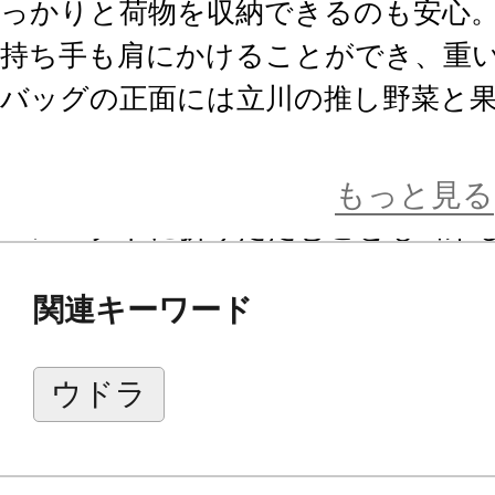
っかりと荷物を収納できるのも安心
持ち手も肩にかけることができ、重
バッグの正面には立川の推し野菜と
「イチゴ」に囲まれたウドラとくる
ンプルながら可愛らしい仕上がりに
もっと見る
コンパクトに折りたたむことも出来
ち運びも便利です。
関連キーワード
お買い物はもちろん、お仕事用のバ
用ください。
ウドラ
「ウドラ」とは？