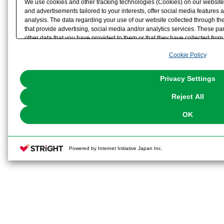
We use cookies and other tracking technologies (Cookies) on our website t
and advertisements tailored to your interests, offer social media feature
analysis. The data regarding your use of our website collected through t
that provide advertising, social media and/or analytics services. These p
other data that you have provided to them or that they have collected from 
analyze and optimize advertisements delivered to you by businesses other t
Cookie Policy
the use of all Cookies except for Strictly Necessary Cookies, please click "
with Cookies enabled, please click "OK". To select your preferences for e
You can change your consent or rejection settings at any time via through
Privacy Settings
our
Cookie Policy
or the website footer.
Reject All
OK
Powered by Internet Initiative Japan Inc.