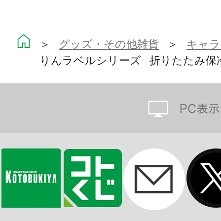
立川市の公認キャラクターを決める市
となったが、秋の楽市2012で選定委
＞
グッズ・その他雑貨
＞
キャラ
ウドラは立川うどが市民の立川愛で
りんラベルシリーズ 折りたたみ保
ャラクター。
その生態は謎が多く未だ全てが解明
は手のひらサイズからビルを越すサ
く日の光にとても弱いため日焼け止
頭の中は立川のことでいっぱいで、
ねキャラクターとして、様々なイベ
ウドラ公式ページ