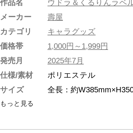
作品名
ウドラ＆くるりんラベ
メーカー
壽屋
カテゴリ
キャラグッズ
価格帯
1,000円～1,999円
発売月
2025年7月
仕様/素材
ポリエステル
サイズ
全長：約W385mm×H350
もっと見る