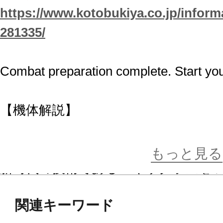
https://www.kotobukiya.co.jp/inform
281335/
Combat preparation complete. Start you
【機体解説】
汎用二輪車型ヘキサギア「クロスレ
開発から間もなく登場した第一世代
もっと見る
新時代の技術であるヘキサグラムを
み込むか、様々な試行錯誤がされて
関連キーワード
は、中でも特にシンプルな「ヘキサ