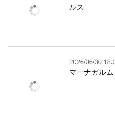
ではSANATと連接できるように通
ルス」
されている。
過酷な生存競争の場である戦場には
物顔で闊歩している。
しかし、原初のヘキサギアもまたそ
2026/06/30 18:
け、生き続けているのである。
マーナガルム
【商品仕様】
■コンパクトなサイズとシンプルな
さをテーマとした小型モデル「オルタ