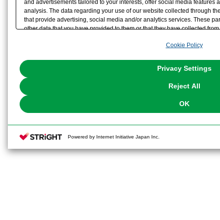
and advertisements tailored to your interests, offer social media feature
analysis. The data regarding your use of our website collected through t
that provide advertising, social media and/or analytics services. These p
other data that you have provided to them or that they have collected from 
analyze and optimize advertisements delivered to you by businesses other t
Cookie Policy
the use of all Cookies except for Strictly Necessary Cookies, please click "
with Cookies enabled, please click "OK". To select your preferences for e
You can change your consent or rejection settings at any time via through
Privacy Settings
our
Cookie Policy
or the website footer.
Reject All
OK
Powered by Internet Initiative Japan Inc.