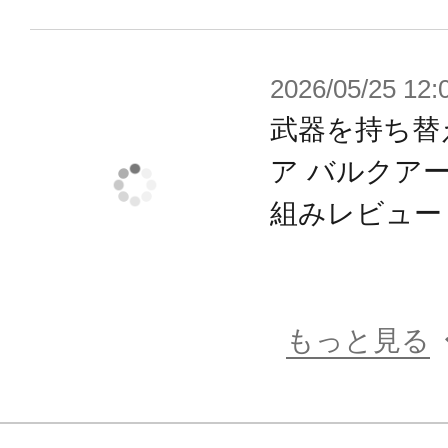
弾です。標準的なガバナー程度の組
初めて制作する方でも簡単に組み立
■各所に備えた3mm径、ヘキサギア
2026/05/25 12:
り、ヘキサギアシリーズはもちろん
武器を持ち替
アームズやフレームアームズ・ガー
ア バルクア
リングサポートグッズなどの付属パ
組みレビュー
ができます。
■ガバナー用ヘルメットタイプの頭部
ナーの頭部と交換することが可能で
もっと見る
■成型色はデザートイエロー、ガンメ
す。
デザートイエロー、ガンメタはヘキサ