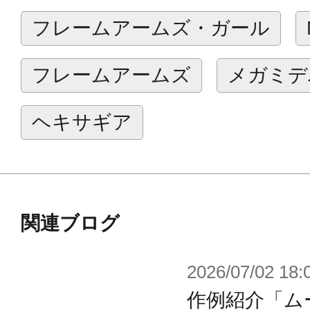
換する」というスタイルが採用され
フレームアームズ・ガール
例とも言える。
このような既存機械のヘキサグラム
フレームアームズ
メガミデ
成し、へキサグラムの恩恵による連
ベースモデルから継承される使い勝
ヘキサギア
そのシンプルさゆえの信頼性から当
や電動機型の機器を急速に駆逐し普
第三世代が主流となった現在でも各
つ使用され続けており、投入される
関連ブログ
「ロードレイダー」、山岳地仕様の
2026/07/02 18:
仕様の「イエティ」など様々な派生型
作例紹介「ム
搭載し各種アーマータイプやネットワ