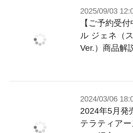
2025/09/03 12:
す。設定画のプロポーションを忠実に
を用いた可動範囲の両立により、ゲ
【ご予約受付
ポーズをお楽しみいただけます。
ル ジェネ（
Ver.）商品解
■グランデスケールならではのギミッ
大きなスケールとなったことで、パ
らに進化！
より高いクオリティの「ジェネ」を
2024/03/06 18:
2024年5月
【商品仕様】
テラティアーズ
・3種類の表情パーツが付属。（微笑