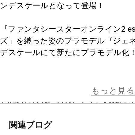
ンデスケールとなって登場！
『ファンタシースターオンライン2 e
ズ」を纏った姿のプラモデル『ジェネ
デスケールにて新たにプラモデル化
空気中のフォトン吸収効率を上げる
等がより煽情的なデザインとなった
もっと見る
を忠実に再現。衣装デザイン変更に
た。
さらに、精緻なコトブキヤプラモデル
関連ブログ
再設計し、大きな（グランデ）スケ