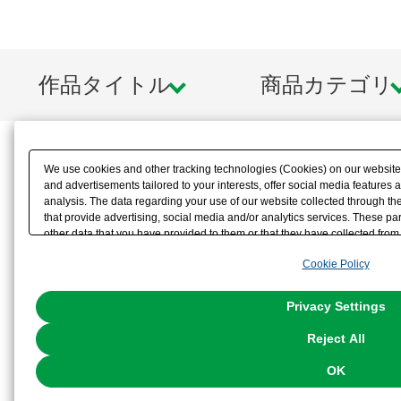
※画像は試作品です。実際の商品と
ます。また撮影用に塗装されており
作品タイトル
商品カテゴリ
※本製品はお客様ご自身で組み立て
We use cookies and other tracking technologies (Cookies) on our website t
and advertisements tailored to your interests, offer social media feature
analysis. The data regarding your use of our website collected through t
that provide advertising, social media and/or analytics services. These p
other data that you have provided to them or that they have collected from 
analyze and optimize advertisements delivered to you by businesses other t
Cookie Policy
the use of all Cookies except for Strictly Necessary Cookies, please click "
with Cookies enabled, please click "OK". To select your preferences for e
You can change your consent or rejection settings at any time via through
Privacy Settings
our
Cookie Policy
or the website footer.
Reject All
OK