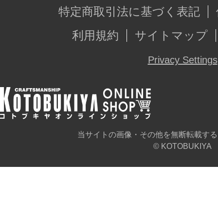
・ダブルセイバー『フォシルバウア
特定商取引法に基づく表記
・『フォシルバウアー』保持用アタ
利用規約
サイトマップ
・武器、ベース接続用アタッチメン
Privacy Settings
・専用ベース
・瞳、マーキングなどのデカール
【GRANDE SCALE（グランデスケ
当サイトの画像・その他を無断転載する
精緻なコトブキヤプラモデルのCAD
© KOTOBUKIYA
きな（グランデ）スケールでお客様
遊びの幅や組み立てやすさ、塗装し
ならではのホビーの楽しみを提供し