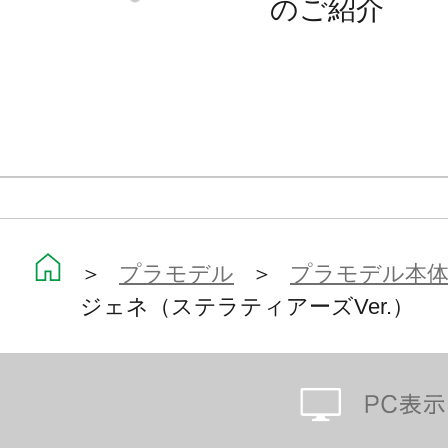
のご紹介
顔）
・3種の表情パーツは塗装済みなので
定に近い仕上がりになります。
・手首は軸可動の球体関節を採用す
グが可能。
・手首パーツが左右それぞれ6種付属
うち1種はゲーム2周年記念のイラ
＞
プラモデル
＞
プラモデル本
サイン手首となります。
ジェネ（ステラティアーズVer.）
・付属武器として、前作付属の青メ
ス」から、成型色を赤メインに変更
が付属。