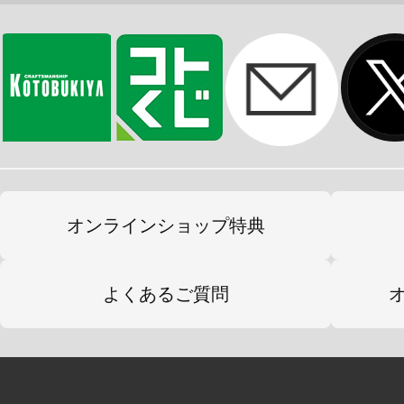
・付属武器「フォシルバウアー」は
の可動により再現。展開状態にはク
可能。
・「フォシルバウアー」をより強固
器をつなぐアタッチメントパーツが
・「フォシルバウアー」はアタッチ
ろ側にマウントすることが可能。
オンラインショップ特典
・瞳、マーキングなどのデカールが
よくあるご質問
【付属品】
・表情パーツ：3種（微笑み顔/哀しみ
・手首パーツ：左右それぞれ6種