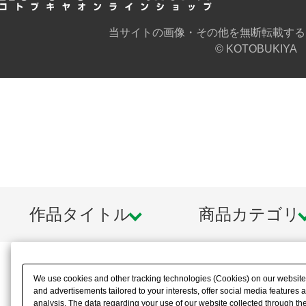
【頭部・ネイキッドフェイスの互換
ネイキッドフェイスは女性型アナザ
当サイトの画像・その他を無断転載する
© KOTOBUKIYA
の表情パーツと互換性があります。
アナザーのバイザーパーツや一部の
パーツと互換性があり生身とメカを
が可能。首のボールジョイントは5m
ーズと組み合わせることができるほか
ントを使用することでメガミデバイ
作品タイトル
商品カテゴリ
が可能です。
【コンバットナイフ＆ゴーグル】
We use cookies and other tracking technologies (Cookies) on our website t
and advertisements tailored to your interests, offer social media feature
クリアーレッドのコンバットナイフ
analysis. The data regarding your use of our website collected through t