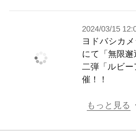
肩周りの可動範囲は「全身を使った
手で剣を構える」など、さまざまな
2024/03/15 12:
効果を発揮します。
ヨドバシカメ
胴体部分の可動範囲も優れており「
にて「無限邂
在。首は前後左右への可動ギミック
ズも可能。
二弾「ルビー
肘の曲がり角度も深く、頬に手を添
催！！
ージングもできますよ。
股関節は左右が独立しており、前側
もっと見る
用していますので「柔軟運動」のよ
左右へ大きく開くことが可能。