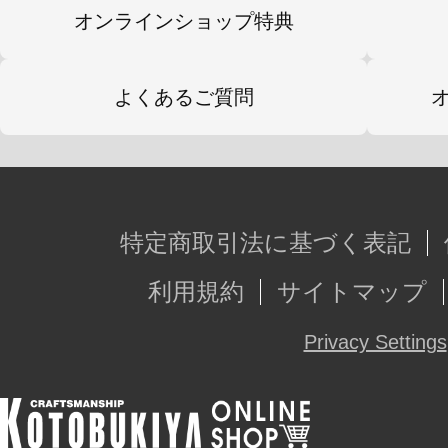
みのスタイルで楽しむことができま
オンラインショップ特典
よくあるご質問
【手首】
手首は通常ラインナップに「メガロマリ
ユニット【女性型A】」のカラー変更
種類が付属。
特定商取引法に基づく表記
力強い立ち姿やアクションに欠かせ
利用規約
サイトマップ
手」、キャラクター性の強い「ピー
ど表情豊かなハンドが揃っておりま
Privacy Settings
成型色はルビーアイの手首と同色の