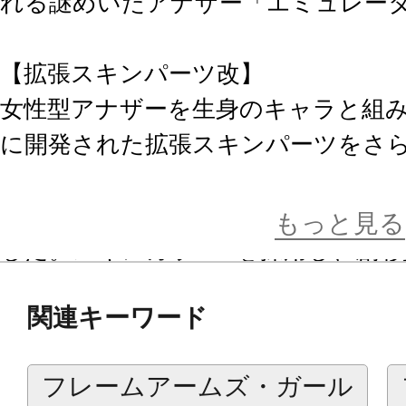
れる謎めいたアナザー「エミュレー
【拡張スキンパーツ改】
女性型アナザーを生身のキャラと組
に開発された拡張スキンパーツをさ
張スキンパーツ改」を実装。ベース
が関節部や外装部など全身の約50％
もっと見る
した。スキンカラーDを採用し、創彩
ウルフさん」などと組み合わせるこ
関連キーワード
肩甲骨のジョイントパーツは装甲の
付属します。
フレームアームズ・ガール