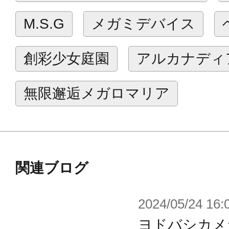
【ネイキッドフェイス】
M.S.G
メガミデバイス
塗装済眼球可動フェイスが2種類付属
印刷、眼球にはUVプリントを施すこ
創彩少女庭園
アルカナディ
イメージに近い仕上がりになる他、
向きを変更することができます。
無限邂逅メガロマリア
【髪型】
創彩少女庭園「アフタースクール シ
関連ブログ
部と「小悪魔ツインテールちゃん」
常タイプ」「メガネ対応タイプ」に
2024/05/24 16:
ザーなどを装着することが可能な「3
ヨドバシカメ