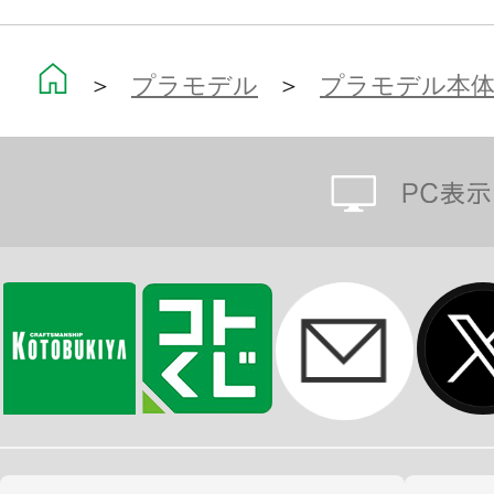
「ハイキック」から「コンパクトな
させることができます。
＞
プラモデル
＞
プラモデル本
臀部装甲は左右が独立していない「
すのでお好みでご使用ください。
【三連リストジョイント】
手首をほぼ180度内側に曲げること
回ってくるという構造を採用。
別売りのウェポンユニットなどと組
ものが武器となった怪人的なキャラ
す。
「通常リストジョイント」と「スペ