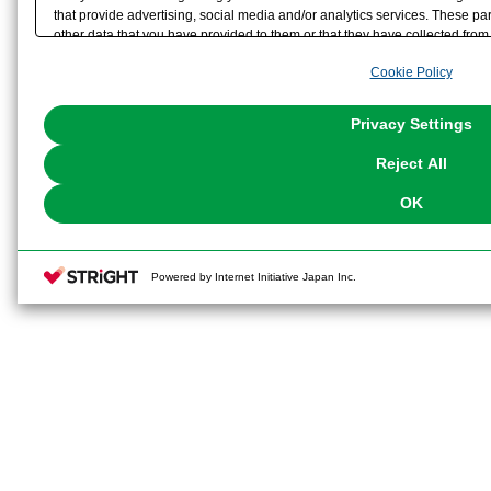
that provide advertising, social media and/or analytics services. These p
ゴーグルは「メガネ対応タイプ」の
other data that you have provided to them or that they have collected from 
analyze and optimize advertisements delivered to you by businesses other t
きます。
Cookie Policy
the use of all Cookies except for Strictly Necessary Cookies, please click "
with Cookies enabled, please click "OK". To select your preferences for e
You can change your consent or rejection settings at any time via through
Privacy Settings
our
Cookie Policy
or the website footer.
【付属品】
Reject All
・エミュレータ本体×1
OK
・ネイキッドフェイス×2
・前髪パーツ3種×1
Powered by Internet Initiative Japan Inc.
「通常タイプ」「メガネ対応タイプ」
・手首パーツ14種×1（左右分）
「サムズアップ」「握り拳」「開き
イン」「印結び」「ホールド」「平手