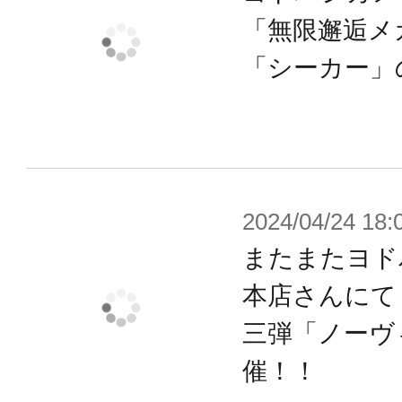
類が付属し、様々なシチュエーショ
「無限邂逅メ
カラーは「トレーニングウルフさん
「シーカー」
組み合わせて使用することも可能で
※本製品には生身頭部以外は付属しま
【可動ギミック】
見た目が変わってもボディの可動性は
2024/04/24 18:
が可動。「膝関節」は一重関節の構造
またまたヨド
膝」にも対応します。「膝アーマー
本店さんにて
により好みの位置に調整することが
三弾「ノーヴ
トで構成された肩は大きく前に引き
催！！
とが可能。