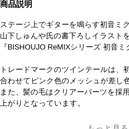
商品説明
ステージ上でギターを鳴らす初音ミ
山下しゅんや氏の書下ろしイラスト
『BISHOUJO ReMIXシリーズ 初
トレードマークのツインテールは、
合わせてピンク色のメッシュが差し
また、髪の毛はクリアーパーツを採
上がりとなっています。
山下しゅんや氏のオリジナル衣装は
もっと見る