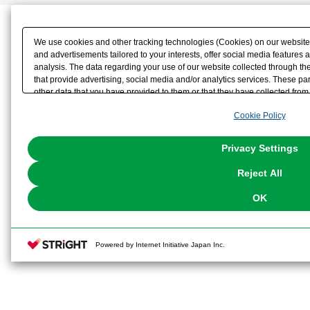
We use cookies and other tracking technologies (Cookies) on our website t
and advertisements tailored to your interests, offer social media feature
analysis. The data regarding your use of our website collected through t
that provide advertising, social media and/or analytics services. These p
other data that you have provided to them or that they have collected from 
analyze and optimize advertisements delivered to you by businesses other t
Cookie Policy
the use of all Cookies except for Strictly Necessary Cookies, please click "
with Cookies enabled, please click "OK". To select your preferences for e
You can change your consent or rejection settings at any time via through
Privacy Settings
our
Cookie Policy
or the website footer.
Reject All
OK
Powered by Internet Initiative Japan Inc.