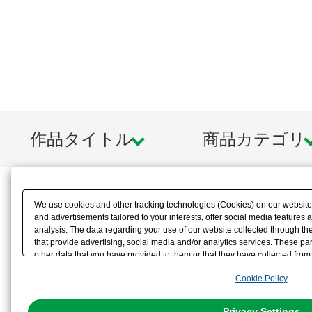
作品タイトル
商品カテゴリ
We use cookies and other tracking technologies (Cookies) on our website t
and advertisements tailored to your interests, offer social media feature
analysis. The data regarding your use of our website collected through t
that provide advertising, social media and/or analytics services. These p
other data that you have provided to them or that they have collected from 
analyze and optimize advertisements delivered to you by businesses other t
Cookie Policy
the use of all Cookies except for Strictly Necessary Cookies, please click "
with Cookies enabled, please click "OK". To select your preferences for e
You can change your consent or rejection settings at any time via through
Privacy Settings