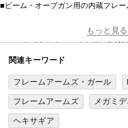
■ビーム・オーブガン用の内蔵フレー
でも「ヴァイスハイト」を組み立て
■本キットのみの特別仕様として、無
もっと見る
ーパーツ（ヴァイスハイト用）が付
■メインカラーとなる装甲パーツの成
関連キーワード
一。形状把握がしやすく塗料の発色
改造や塗装を行うのに最適な素材と
フレームアームズ・ガール
※本製品は外装パーツのみのセット
フレームアームズ
メガミデ
せるには別売の「フレームアーキテクト
別途必要になります。
ヘキサギア