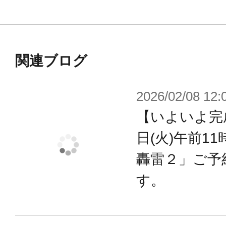
【：RE版の変更要素】
各部位を3mm径ジョイントによる接
キテクト リニューアルVer.」や「：
関連ブログ
を高めました。
2026/02/08 12:
【いよいよ完成
※画像は開発中のイメージです。実
※画像は撮影用に塗装してあります
日(火)午前1
※本製品はお客様ご自身で組み立て
轟雷２」ご予
す。