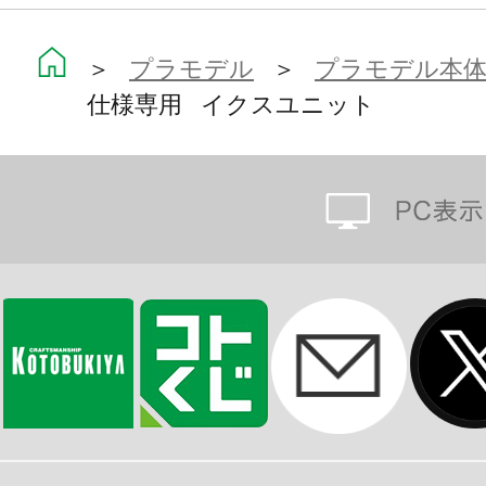
マーキングを多数収録した新規デカ
＞
プラモデル
＞
プラモデル本
仕様専用 イクスユニット
【ギミック】
・「チェンジング・アーマー・シス
ロ 帝国仕様（素体）に装着するイク
ます。
・肩部アーマーのクリアーパーツは
に加え無色クリアー成型のものが追
・エレクトロドライバー／スタンブ
ブレード部分にはスライド伸縮機構
・頭部カッターフェアリング、肩部