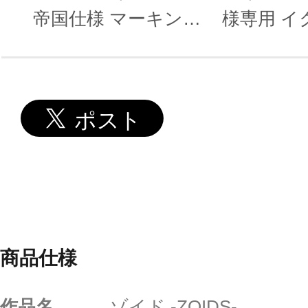
帝国仕様 マーキング
様専用 イ
プラスVer.
商品仕様
作品名
ゾイド -ZOIDS-