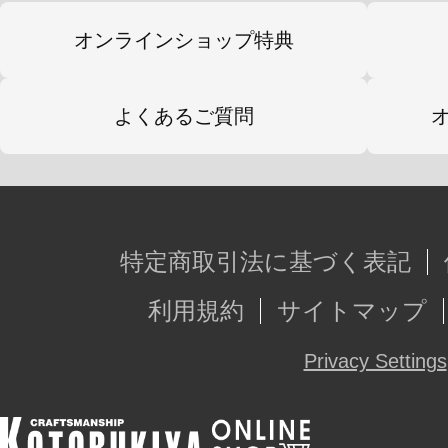
部アースユニットなど各部可動も再
・各種エンブレムやコーションマー
オンラインショップ特典
ールが新規に付属し、お好みで貼り
ることが可能です。
よくあるご質問
※本商品は「イクスユニット」単品
イガーゼロ 帝国仕様（素体）」は付
特定商取引法に基づく表記
※画像は試作品のものです。実際の
利用規約
サイトマップ
ございます。
Privacy Settings
※本製品はお客様ご自身で組み立て