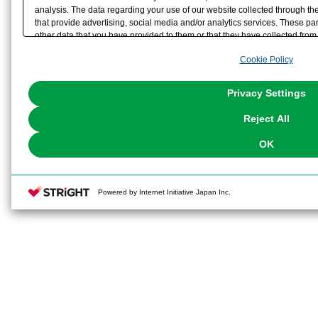
analysis. The data regarding your use of our website collected through t
that provide advertising, social media and/or analytics services. These p
other data that you have provided to them or that they have collected from 
analyze and optimize advertisements delivered to you by businesses other t
Cookie Policy
the use of all Cookies except for Strictly Necessary Cookies, please click "
with Cookies enabled, please click "OK". To select your preferences for e
You can change your consent or rejection settings at any time via through
Privacy Settings
our
Cookie Policy
or the website footer.
Reject All
OK
Powered by Internet Initiative Japan Inc.