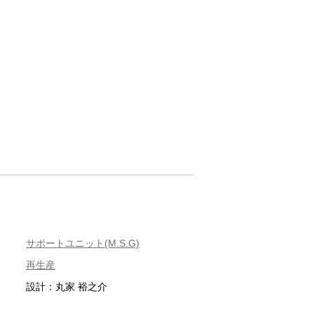
サポートユニット(M.S.G)
再生産
設計：丸家 裕之介