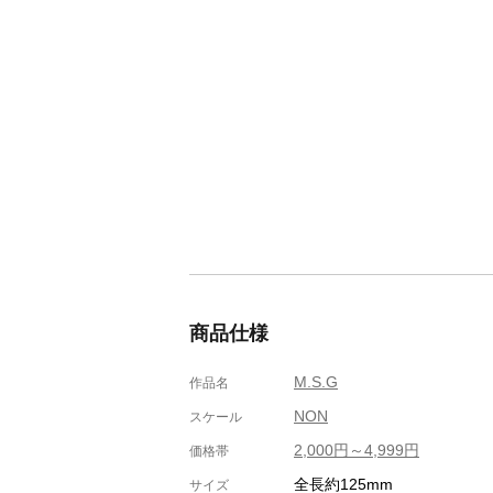
商品仕様
M.S.G
作品名
NON
スケール
2,000円～4,999円
価格帯
全長約125mm
サイズ