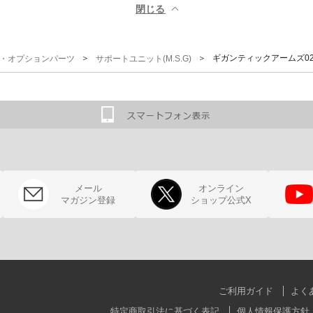
閉じる ▲
＞
＞ ギガンティックアームズ0
G)・オプションパーツ
サポートユニット(M.S.G)
メール
オンライン
マガジン登録
ショップ公式X
ご利用ガイド
よく
特定商取引法に基づく表記
個人情報保護方針