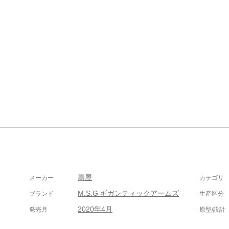
壽屋
メーカー
カテゴリ
M.S.G ギガンティックアームズ
ブランド
生産区分
2020年4月
発売月
原型/設計