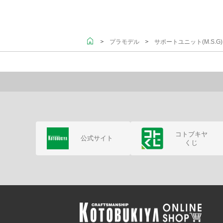
＞
＞
プラモデル
サポートユニット(M.S.
コトブキヤ
公式サイト
くじ