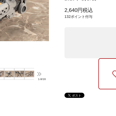
2,640
円
税込
132
ポイント付与
1
-
9
/
16