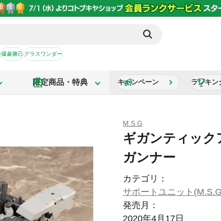
か
爆豪勝己
グラスワンダー
限定商品・特典
キャンペーン
ランキン
M.S.G
ギガンティック
ガンナー
カテゴリ：
サポートユニット(M.S.G
発売月：
2020年4月17日