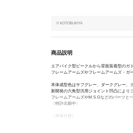
© KOTOBUKIYA
商品説明
エアバイク型ビークルから背面装着型のガ
フレームアームズやフレームアームズ・ガ
本体成型色はサフグレー、ダークグレー、
新開発の六角型汎用ジョイント凹凸によりコ
フレームアームズやM.S.Gなどのパーツと
〈特許出願中〉
《本体仕様》