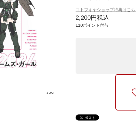
コトブキヤショップ特典はこち
2,200
円
税込
110
ポイント付与
1
-
2
/
2