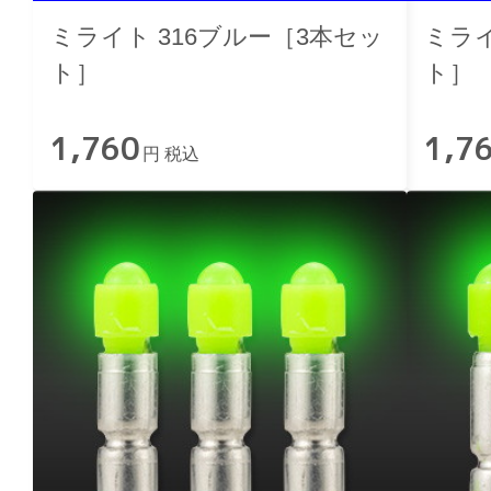
ミライト 316ブルー［3本セッ
ミライ
ト］
ト］
1,760
1,7
円 税込