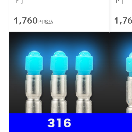
ト］
ト］
1,760
1,7
円 税込