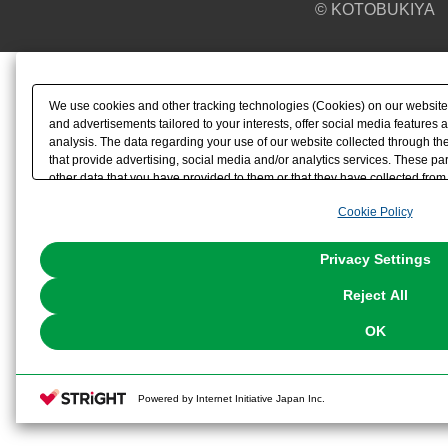
© KOTOBUKIYA
We use cookies and other tracking technologies (Cookies) on our website t
and advertisements tailored to your interests, offer social media feature
analysis. The data regarding your use of our website collected through t
that provide advertising, social media and/or analytics services. These p
other data that you have provided to them or that they have collected from 
analyze and optimize advertisements delivered to you by businesses other t
Cookie Policy
the use of all Cookies except for Strictly Necessary Cookies, please click "
with Cookies enabled, please click "OK". To select your preferences for e
You can change your consent or rejection settings at any time via through
Privacy Settings
our
Cookie Policy
or the website footer.
Reject All
OK
Powered by Internet Initiative Japan Inc.