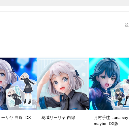
並
ーリヤ-白線- DX
葛城リーリヤ-白線-
月村手毬-Luna say
maybe- DX版