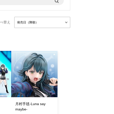
べ替え
発売日（降順）
月村手毬-Luna say
maybe-