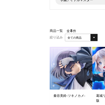
8
商品一覧
全
件
絞り込み
全ての商品
秦谷美鈴-ツキノカメ-
葛城リ
版