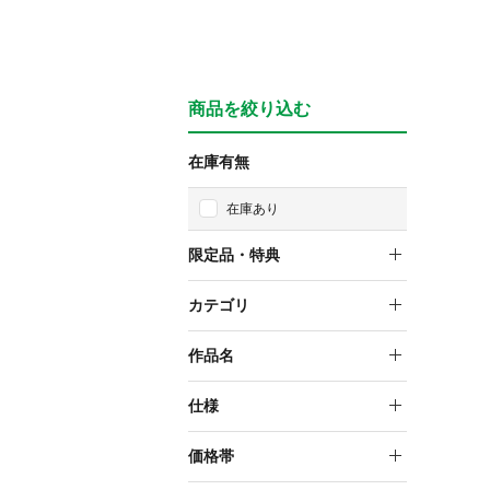
商品を絞り込む
在庫有無
在庫あり
限定品・特典
特典付
カテゴリ
限定品＋特典付
スケールフィギュア
作品名
学園アイドルマスター
仕様
塗装済み完成品フィギュア
価格帯