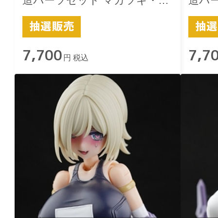
造パーツセット マガツキ・ド
造パ
ゥルガー用 -楽-スクみず 黒
ゥルガ
7,700
7,7
円 税込