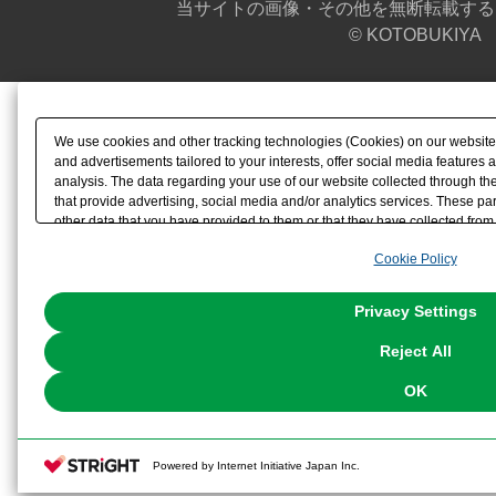
当サイトの画像・その他を無断転載する
© KOTOBUKIYA
We use cookies and other tracking technologies (Cookies) on our website t
and advertisements tailored to your interests, offer social media feature
analysis. The data regarding your use of our website collected through t
that provide advertising, social media and/or analytics services. These p
other data that you have provided to them or that they have collected from 
analyze and optimize advertisements delivered to you by businesses other t
Cookie Policy
the use of all Cookies except for Strictly Necessary Cookies, please click "
with Cookies enabled, please click "OK". To select your preferences for e
You can change your consent or rejection settings at any time via through
Privacy Settings
our
Cookie Policy
or the website footer.
Reject All
OK
Powered by Internet Initiative Japan Inc.