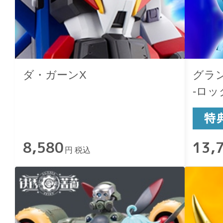
ダ・ガーンX
グラ
-ロック
8,580
13,
円 税込