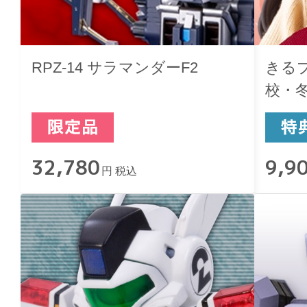
RPZ-14 サラマンダーF2
きるプ
校・
32,780
9,9
円 税込