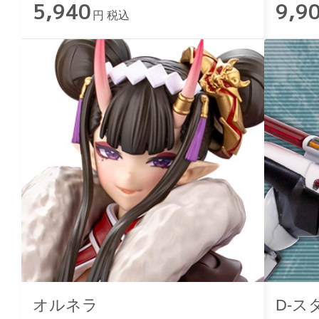
5,940
9,9
円 税込
オルネラ
D-スタ