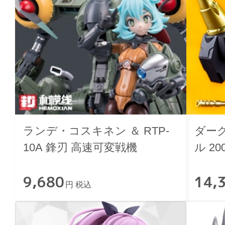
ランデ・コスキネン ＆ RTP-
ダー
10A 鋒刃 高速可変戦機
ル 200
9,680
14,
円 税込