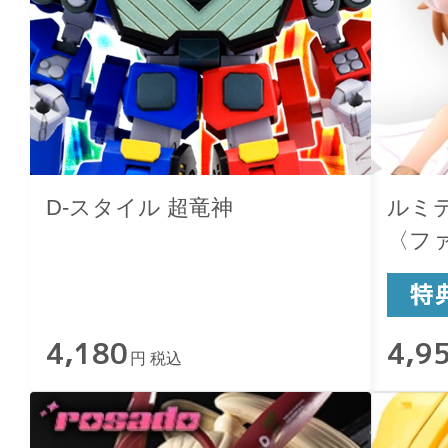
D-スタイル 超竜神
ルミティ
〈フ
Ver.〉
4,180
4,9
円 税込