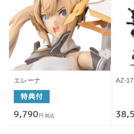
エレーナ
AZ-
9,790
38,
円 税込