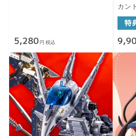
カン
5,280
9,9
円 税込