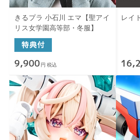
きるプラ 小石川 エマ【聖アイ
レイ
リス女学園高等部・冬服】
9,900
16,
円 税込