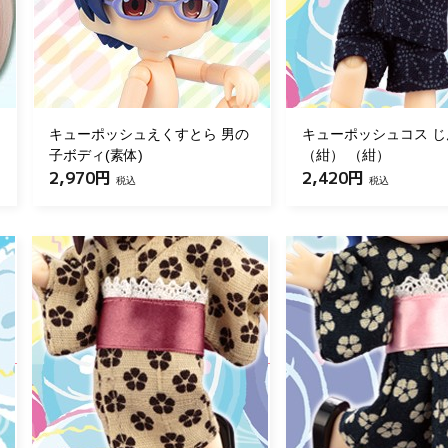
キューポッシュえくすとら 男の
キューポッシュコス 
子ボディ(素体)
（紺） （紺）
2,970円
2,420円
税込
税込