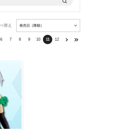
べ替え
発売日（降順）
6
7
8
9
10
11
12