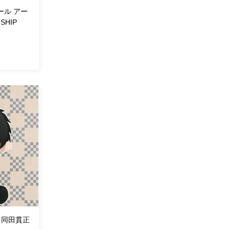
ール アー
SHIP
（同田貫正