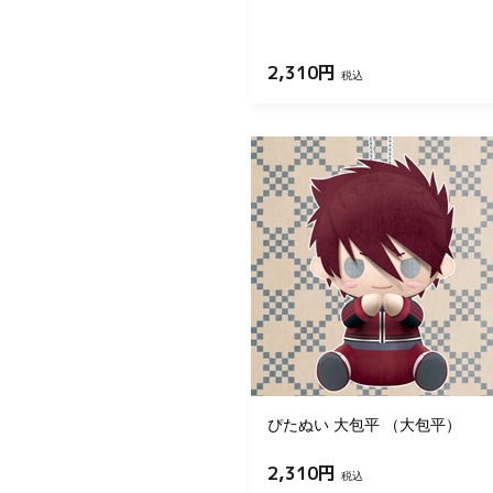
2,310円
税込
ぴたぬい 大包平 （大包平）
2,310円
税込