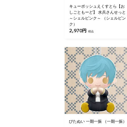
キューポッシュえくすとら【お
しごともーど】 水兵さんせっと
～シェルピンク～ （シェルピン
ク）
2,970円
税込
ぴたぬい 一期一振 （一期一振）