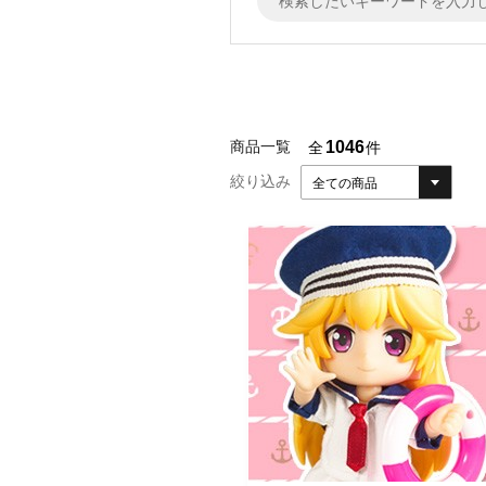
1046
商品一覧
全
件
絞り込み
全ての商品