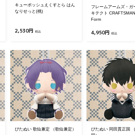
キューポッシュえくすとら はん
フレームアームズ・ガ
なりせっと(桃)
キテクト CRAFTSMAN
Form
2,530円
4,950円
税込
税込
ぴたぬい 歌仙兼定 （歌仙兼定）
ぴたぬい 同田貫正国 