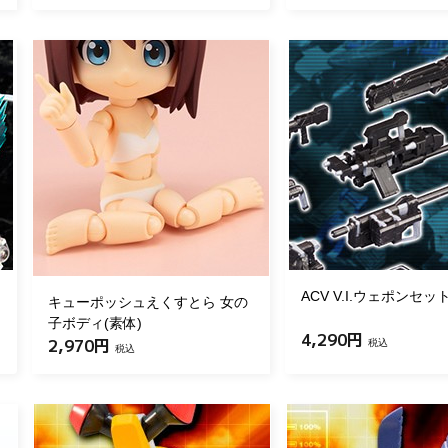
ACV V.I.ウェポンセッ
キューポッシュえくすとら 女の
子ボディ(素体)
4,290円
2,970円
税込
税込