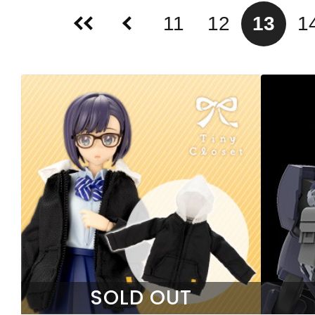
11
12
13
1
SOLD OUT