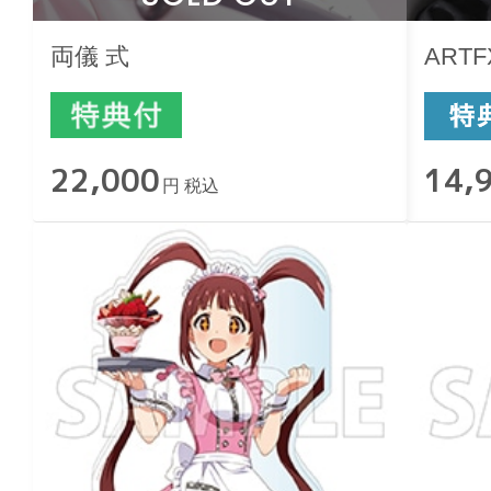
両儀 式
ART
22,000
14,
円 税込