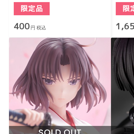
グカード 6月ver.（全12種）
400
1,6
円 税込
SOLD OUT