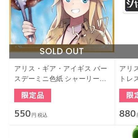
SOLD OUT
アリス・ギア・アイギス バー
アリ
スデーミニ色紙 シャーリー・
トレ
オークレイ
シャ
550
880
円 税込