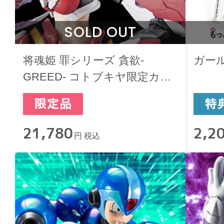
SOLD OUT
将魂姫 罪シリーズ 貪欲-
ガール
GREED- コトブキヤ限定カラ
ー
21,780
2,2
円 税込