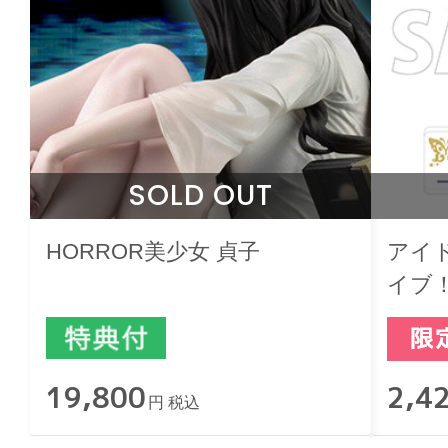
SOLD OUT
HORROR美少女 貞子
アイ
イブ
オラ
19,800
2,4
円 税込