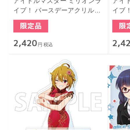
アイドルマスター ミリオンラ
アイ
イブ！ バースデーアクリルジ
イブ
オラマスタンド 三浦あずさ
オラマ
2,420
2,4
円 税込