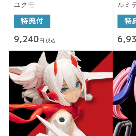
ユクモ
ルミ
9,240
6,9
円 税込