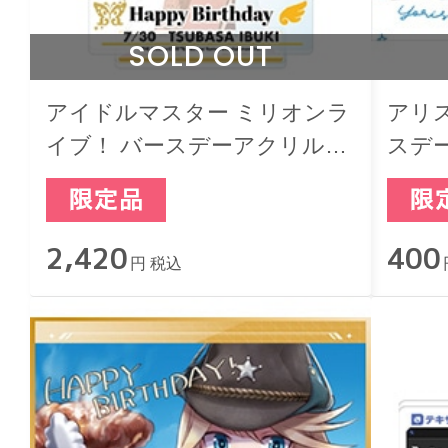
SOLD OUT
アイドルマスター ミリオンラ
アリ
イブ！ バースデーアクリルジ
スデ
オラマスタンド 伊吹 翼
グカー
2,420
400
円 税込