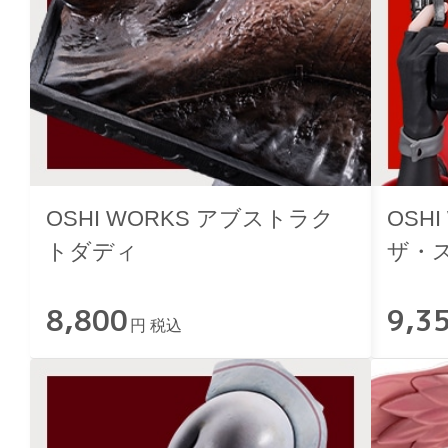
OSHI WORKS アブストラク
OSH
トダディ
ザ・ス
STAM
8,800
9,3
円 税込