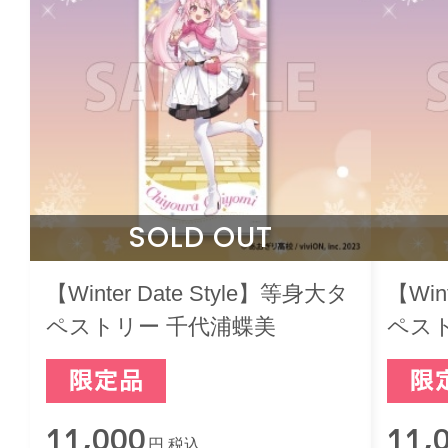
SOLD OUT
【Winter Date Style】等身大タ
【Win
ペストリー 千代浦蝶美
ペス
11,000
11,
円 税込