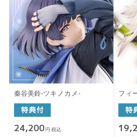
秦谷美鈴-ツキノカメ-
フィ
24,200
19,
円 税込