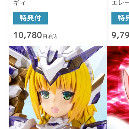
ギィ
エレ
10,780
9,7
円 税込