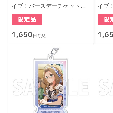
イブ！バースデーチケットキ
イブ
ーホルダー 田中琴葉
ーホ
1,650
1,6
円 税込