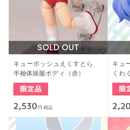
SOLD OUT
キューポッシュえくすとら
キュ
半袖体操服ボディ（赤）
くわ
ョコ
2,530
2,2
円 税込