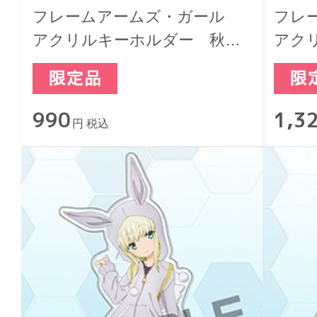
フレームアームズ・ガール
フレ
アクリルキーホルダー 秋の
アク
おでかけver. 源内あお
ット
990
1,3
円 税込