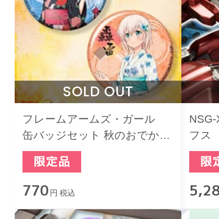
SOLD OUT
フレームアームズ・ガール
NSG
缶バッジセット 秋のおでかけ
フス
ver.（轟雷・あお）
770
5,2
円 税込