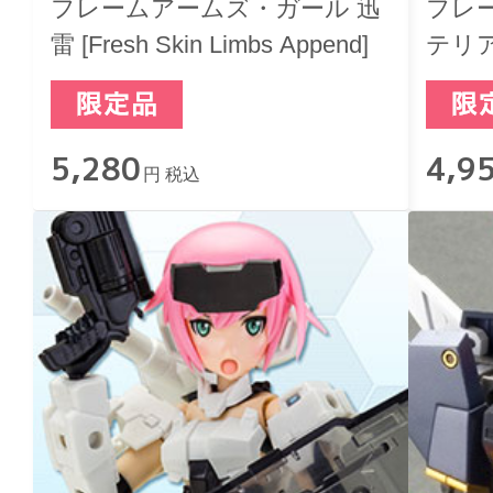
フレームアームズ・ガール 迅
フレ
雷 [Fresh Skin Limbs Append]
テリア W
appen
5,280
4,9
円 税込