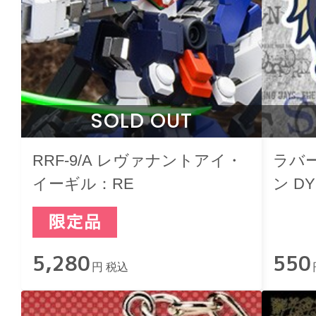
SOLD OUT
RRF-9/A レヴァナントアイ・
ラバ
イーギル：RE
ン DY
5,280
550
円 税込