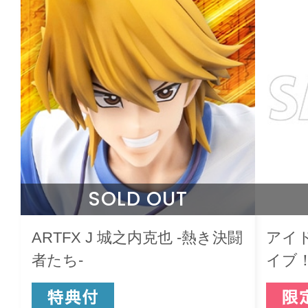
SOLD OUT
ARTFX J 城之内克也 -熱き決闘
アイ
者たち-
イブ
ーホ