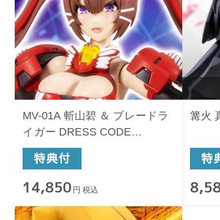
MV-01A 斬山碧 ＆ ブレードラ
篝火
イガー DRESS CODE
#SCARLET
14,850
8,5
円 税込