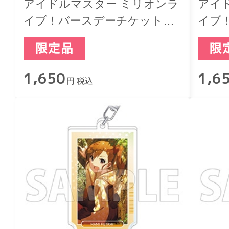
アイドルマスター ミリオンラ
アイ
イブ！バースデーチケットキ
イブ
ーホルダー 北上麗花
ーホ
1,650
1,6
円 税込