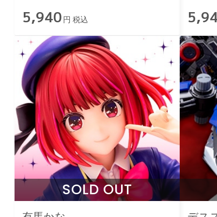
5,940
5,9
円 税込
SOLD OUT
有馬かな
デス