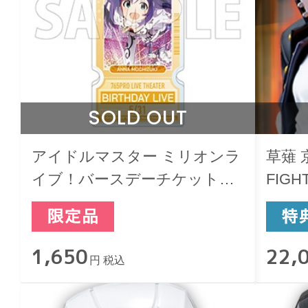
SOLD OUT
アイドルマスター ミリオンラ
草薙 京
イブ！バースデーチケットキ
FIGHT
ーホルダー 望月杏奈
1,650
22,
円 税込