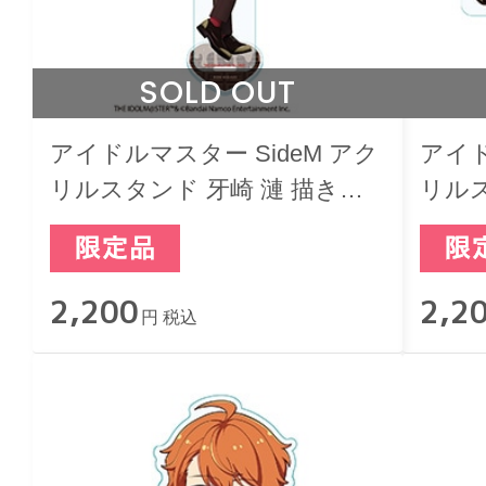
SOLD OUT
アイドルマスター SideM アク
アイド
リルスタンド 牙崎 漣 描き下
リルス
ろし バレンタインライブ2026
き下
-Sweet Style by 2022-
2026 
2,200
2,2
円 税込