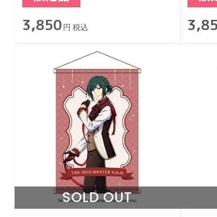
-Sweet Style by 2022-
-Sweet
3,850
3,8
円 税込
SOLD OUT