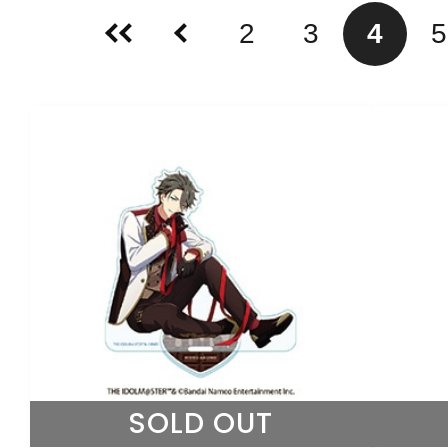
2
3
4
5
SOLD OUT