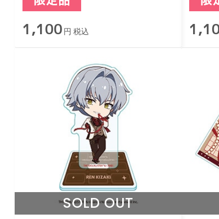
2026 -Sweet Style by 2022-
2026 
1,100
1,1
円 税込
SOLD OUT