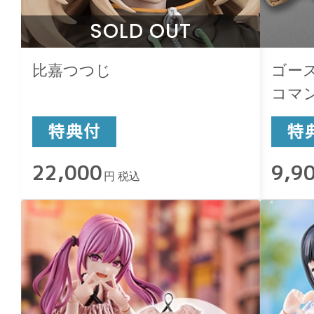
SOLD OUT
比嘉つつじ
ゴー
コマ
22,000
9,9
円 税込