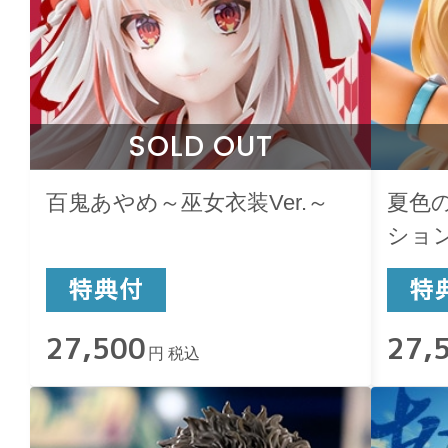
SOLD OUT
百鬼あやめ～巫女衣装Ver.～
夏色
ショ
27,500
27,
円 税込