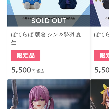
SOLD OUT
ぽてらば 朝倉 シン＆勢羽 夏
ぽて
生
5,500
5,5
円 税込