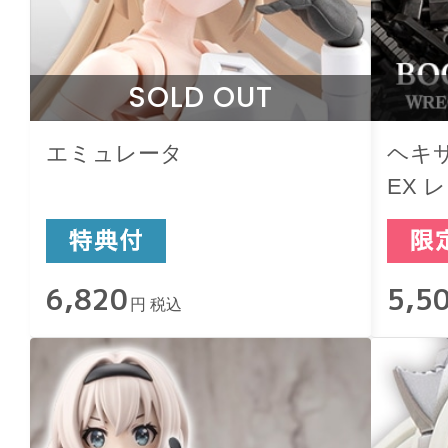
SOLD OUT
エミュレータ
ヘキ
EX
ショ
6,820
5,5
円 税込