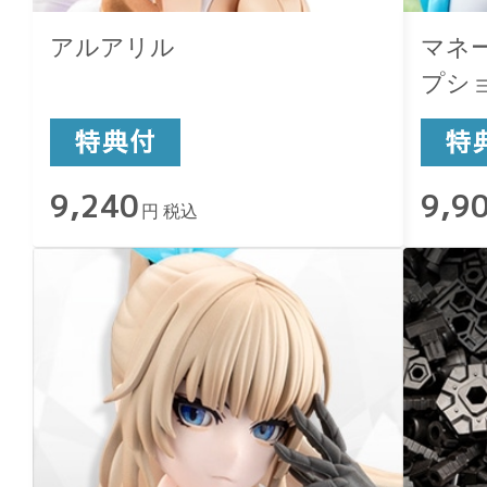
アルアリル
マネ
プシ
9,240
9,9
円 税込