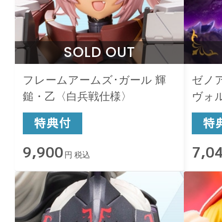
SOLD OUT
フレームアームズ･ガール 輝
ゼノ
鎚・乙〈白兵戦仕様〉
ヴォ
9,900
7,0
円 税込