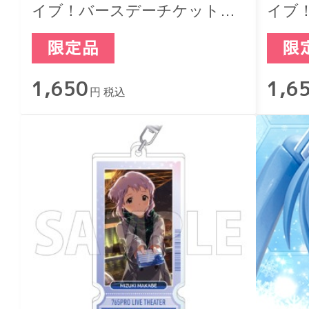
イブ！バースデーチケットキ
イブ
ーホルダー 北沢志保
ーホ
1,650
1,6
円 税込