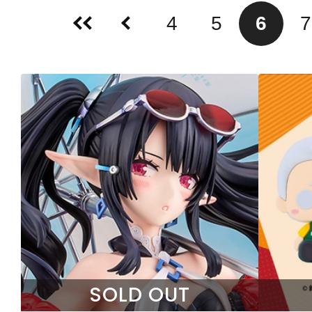
4
5
6
7
SOLD OUT