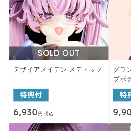
SOLD OUT
デザイアメイデン メディック
グラ
プボデ
6,930
9,9
円 税込