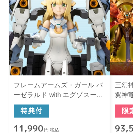
フレームアームズ・ガール バ
三幻
ーゼラルド with エグゾスーツ
翼神竜
バーゼラルド
リス
11,990
93,
円 税込