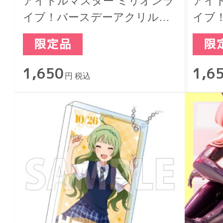
アイドルマスター ミリオンラ
アイ
イブ！バースデーアクリルブ
イブ
ロックキーホルダー 我那覇響
ロッ
鶴
1,650
1,6
円 税込