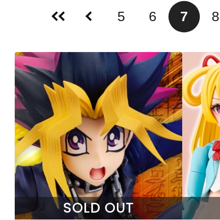
5
6
7
8
SOLD OUT