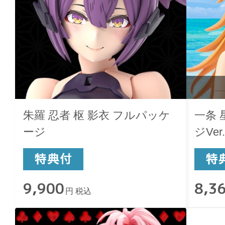
朱羅 忍者 枢 影衣 フルパッケ
一条
ージ
ジVer.
9,900
8,3
円 税込