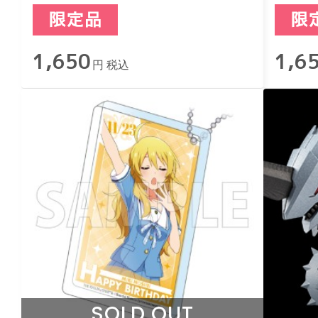
ロックキーホルダー 天空橋朋
ロッ
花
1,650
1,6
円 税込
SOLD OUT