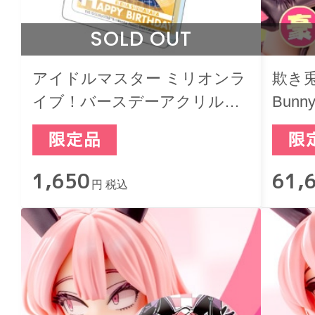
SOLD OUT
アイドルマスター ミリオンラ
欺き兎 S
イブ！バースデーアクリルブ
Bun
ロックキーホルダー 島原エレ
ナ
1,650
61,
円 税込