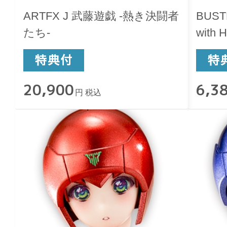
ARTFX J 武藤遊戯 -熱き決闘者
BUST
たち-
with
20,900
6,3
円 税込