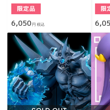
ット
ト
6,050
6,0
円 税込