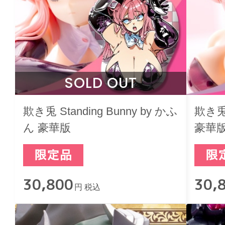
SOLD OUT
欺き兎 Standing Bunny by かふ
欺き兎 
ん 豪華版
豪華
30,800
30,
円 税込