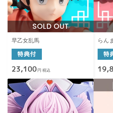
SOLD OUT
早乙女乱馬
らん
23,100
19,
円 税込