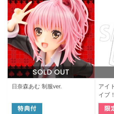
SOLD OUT
日奈森あむ 制服ver.
アイ
イブ
ロッ