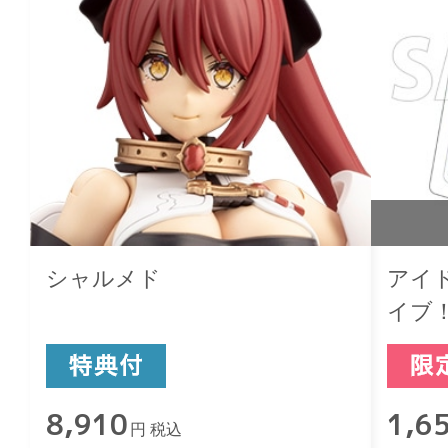
シャルメド
アイ
イブ
ロッ
8,910
1,6
円 税込