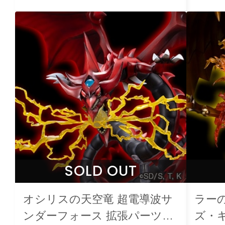
SOLD OUT
オシリスの天空竜 超電導波サ
ラー
ンダーフォース 拡張パーツセ
ズ・