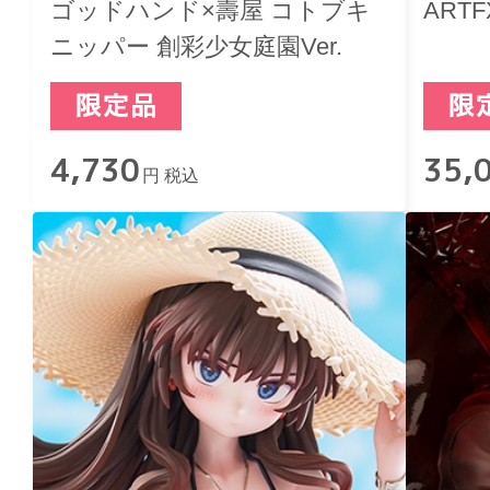
ゴッドハンド×壽屋 コトブキ
ARTF
ニッパー 創彩少女庭園Ver.
4,730
35,
円 税込