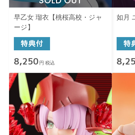
SOLD OUT
早乙女 瑠衣【桃桜高校・ジャ
如月
ージ】
8,250
8,2
円 税込