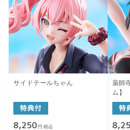
サイドテールちゃん
薬師
ム】
8,250
8,2
円 税込