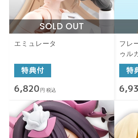
SOLD OUT
エミュレータ
フレ
ゥルガー
6,820
6,9
円 税込