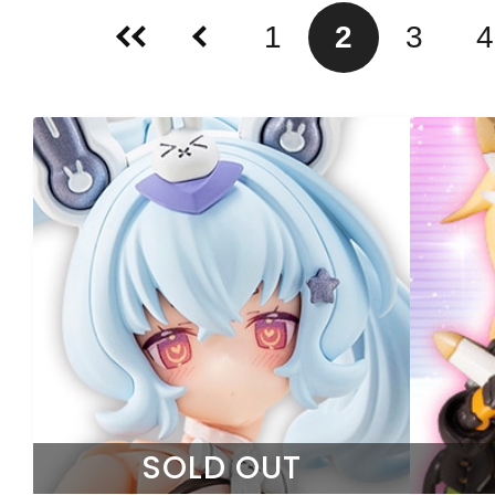
1
2
3
4
SOLD OUT