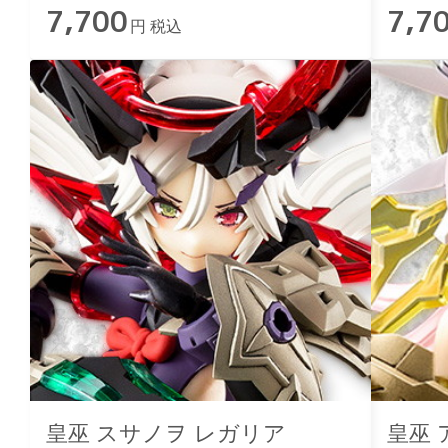
7,700
7,7
円 税込
皇巫 スサノヲ レガリア
皇巫 