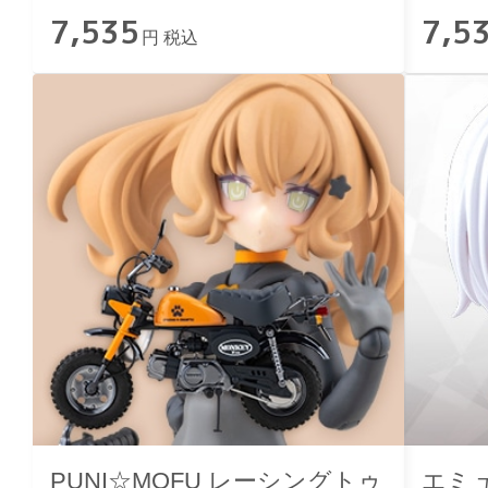
7,535
7,5
円 税込
PUNI☆MOFU レーシングトゥ
エミュ