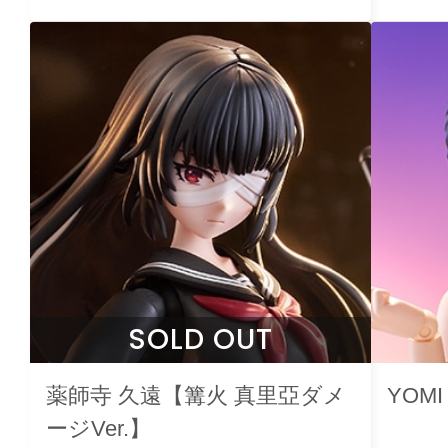
SOLD OUT
薬師寺 久遠【篝火 真里亞ダメ
YOM
ージVer.】