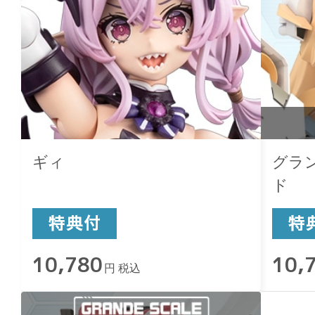
ギィ
グラ
ド
10,780
10,
円 税込