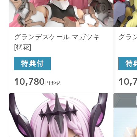
グランデスケール マガツキ
グラ
[橘花]
10,780
10,
円 税込