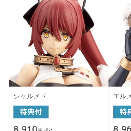
シャルメド
エル
8,910
8,9
円 税込