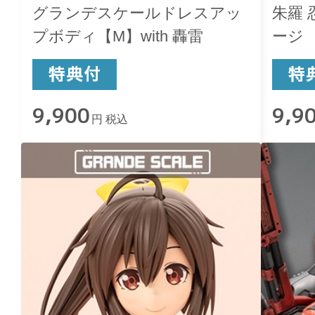
グランデスケールドレスアッ
朱羅 
プボディ【M】with 轟雷
ージ
9,900
9,9
円 税込