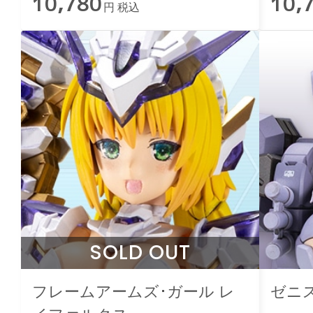
10,780
10,
円 税込
SOLD OUT
フレームアームズ･ガール レ
ゼニス・