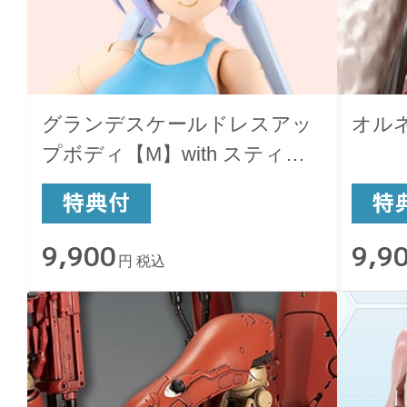
グランデスケールドレスアッ
オル
プボディ【M】with スティレ
ット
9,900
9,9
円 税込