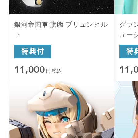
銀河帝国軍 旗艦 ブリュンヒル
グラ
ト
ュー
11,000
11,
円 税込