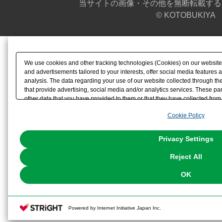
当サイトの画像・その他を無断転載する
© KOTOBUKIYA
We use cookies and other tracking technologies (Cookies) on our website t
and advertisements tailored to your interests, offer social media feature
analysis. The data regarding your use of our website collected through t
that provide advertising, social media and/or analytics services. These p
other data that you have provided to them or that they have collected from 
analyze and optimize advertisements delivered to you by businesses other t
Cookie Policy
the use of all Cookies except for Strictly Necessary Cookies, please click "
with Cookies enabled, please click "OK". To select your preferences for e
You can change your consent or rejection settings at any time via through
Privacy Settings
our
Cookie Policy
or the website footer.
Reject All
OK
Powered by Internet Initiative Japan Inc.