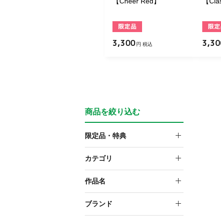
【Cheer Red】
【Clas
3,300
3,30
円 税込
商品を絞り込む
限定品・特典
限定品
カテゴリ
プラモデルオプションパー
作品名
ツ
創彩少女庭園
ブランド