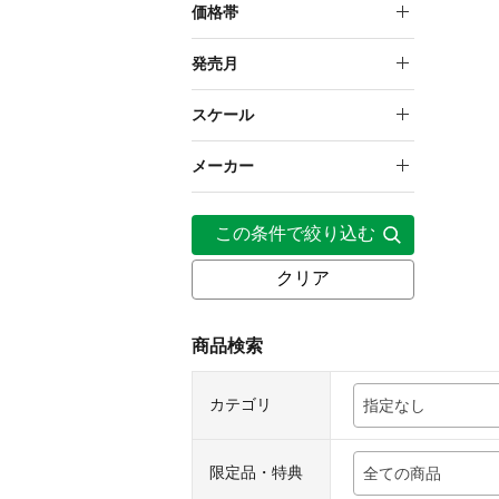
タイニークローゼット
価格帯
2,000円～4,999円
発売月
2027年5月
スケール
1/10
メーカー
壽屋
この条件で絞り込む
クリア
商品検索
カテゴリ
指定なし
限定品・特典
全ての商品